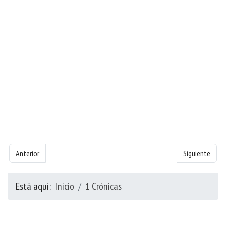
Artículo anterior: Libro de Crónicas 1 - Capítulo 24
Artículo siguie
Anterior
Siguiente
Está aquí:
Inicio
1 Crónicas