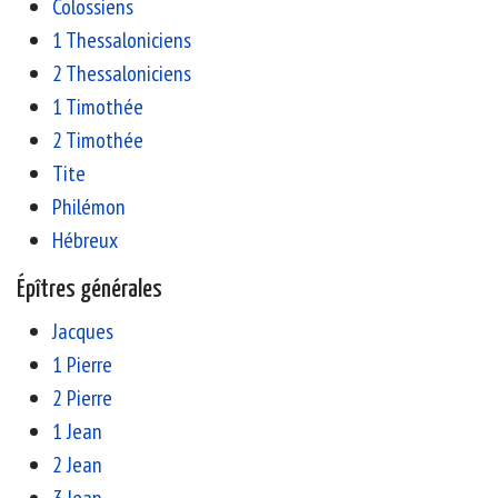
Colossiens
1 Thessaloniciens
2 Thessaloniciens
1 Timothée
2 Timothée
Tite
Philémon
Hébreux
Épîtres générales
Jacques
1 Pierre
2 Pierre
1 Jean
2 Jean