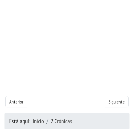
Artículo anterior: Libro de Crónicas 2 - Capítulo 6
Artículo siguie
Anterior
Siguiente
Está aquí:
Inicio
2 Crónicas