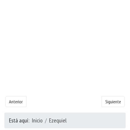
Artículo anterior: Libro de Ezequiel - Capítulo 1
Artículo siguie
Anterior
Siguiente
Está aquí:
Inicio
Ezequiel