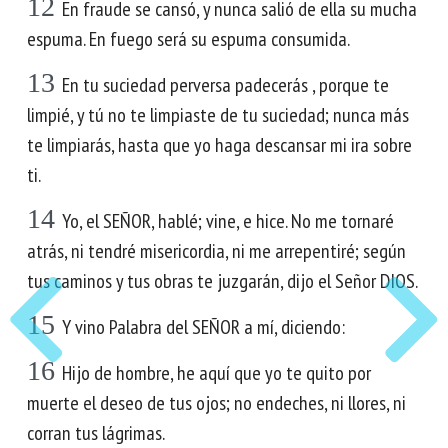
12
En fraude se cansó, y nunca salió de ella su mucha
espuma. En fuego será su espuma consumida.
13
En tu suciedad perversa padecerás , porque te
limpié, y tú no te limpiaste de tu suciedad; nunca más
te limpiarás, hasta que yo haga descansar mi ira sobre
ti.
14
Yo, el SEÑOR, hablé; vine, e hice. No me tornaré
atrás, ni tendré misericordia, ni me arrepentiré; según
tus caminos y tus obras te juzgarán, dijo el Señor DIOS.
15
Y vino Palabra del SEÑOR a mí, diciendo:
16
Hijo de hombre, he aquí que yo te quito por
muerte el deseo de tus ojos; no endeches, ni llores, ni
corran tus lágrimas.