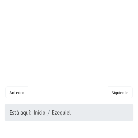
Artículo anterior: Libro de Ezequiel - Capítulo 23
Artículo siguie
Anterior
Siguiente
Está aquí:
Inicio
Ezequiel