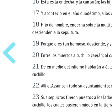
16
Esta es la endecha, y la cantarán; las hi
17
Y aconteció en el año duodécimo, a los 
18
Hijo de hombre, endecha sobre la multitud
descienden a la sepultura.
19
Porque eres tan hermoso, desciende, y ya
20
Entre los muertos a cuchillo caerán; al c
21
De en medio del infierno hablarán a él l
cuchillo.
22
Allí el Assur con todo su ayuntamiento; 
23
Sus sepulcros fueron puestos a los lado
cuchillo, los cuales pusieron miedo en la tierr