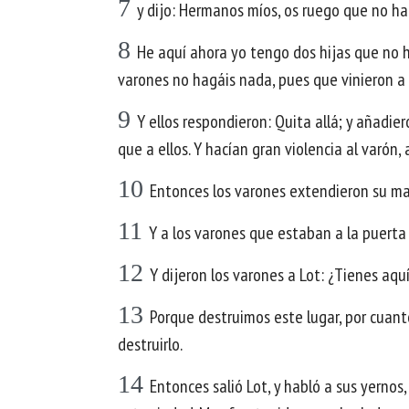
7
y dijo: Hermanos míos, os ruego que no ha
8
He aquí ahora yo tengo dos hijas que no h
varones no hagáis nada, pues que vinieron a
9
Y ellos respondieron: Quita allá; y añadi
que a ellos. Y hacían gran violencia al varón,
10
Entonces los varones extendieron su mano
11
Y a los varones que estaban a la puerta 
12
Y dijeron los varones a Lot: ¿Tienes aquí
13
Porque destruimos este lugar, por cuan
destruirlo.
14
Entonces salió Lot, y habló a sus yernos,