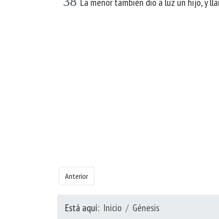
38
La menor también dio a luz un hijo, y l
Artículo anterior: Libro de Génesis - Capítulo 18
Anterior
Está aquí:
Inicio
Génesis