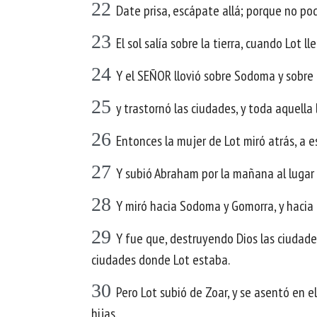
22
Date prisa, escápate allá; porque no po
23
El sol salía sobre la tierra, cuando Lot ll
24
Y el SEÑOR llovió sobre Sodoma y sobre
25
y trastornó las ciudades, y toda aquella 
26
Entonces la mujer de Lot miró atrás, a es
27
Y subió Abraham por la mañana al lugar
28
Y miró hacia Sodoma y Gomorra, y hacia t
29
Y fue que, destruyendo Dios las ciudades
ciudades donde Lot estaba.
30
Pero Lot subió de Zoar, y se asentó en e
hijas.