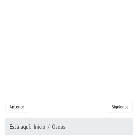
Artículo anterior: Libro de Oseas - Capítulo 8
Artículo siguie
Anterior
Siguiente
Está aquí:
Inicio
Oseas