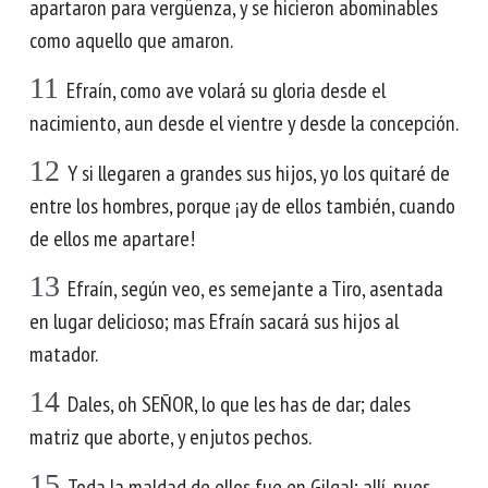
apartaron para vergüenza, y se hicieron abominables
como aquello que amaron.
11
Efraín, como ave volará su gloria desde el
nacimiento, aun desde el vientre y desde la concepción.
12
Y si llegaren a grandes sus hijos, yo los quitaré de
entre los hombres, porque ¡ay de ellos también, cuando
de ellos me apartare!
13
Efraín, según veo, es semejante a Tiro, asentada
en lugar delicioso; mas Efraín sacará sus hijos al
matador.
14
Dales, oh SEÑOR, lo que les has de dar; dales
matriz que aborte, y enjutos pechos.
15
Toda la maldad de ellos fue en Gilgal; allí, pues,