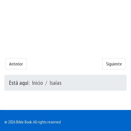
Artículo anterior: Libro de Isaías - Capítulo 37
Artículo siguie
Anterior
Siguiente
Está aquí:
Inicio
Isaías
© 2026 Bible Book. All rights reserved