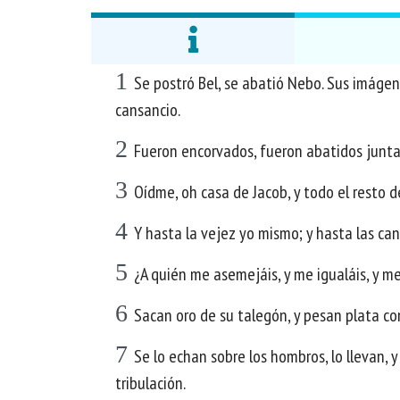
1
Se postró Bel, se abatió Nebo. Sus imágen
cansancio.
2
Fueron encorvados, fueron abatidos juntam
3
Oídme, oh casa de Jacob, y todo el resto de
4
Y hasta la vejez yo mismo; y hasta las cana
5
¿A quién me asemejáis, y me igualáis, y m
6
Sacan oro de su talegón, y pesan plata con
7
Se lo echan sobre los hombros, lo llevan, y
tribulación.