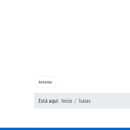
Artículo anterior: Libro de Isaías - Capítulo 60
Anterior
Está aquí:
Inicio
Isaías