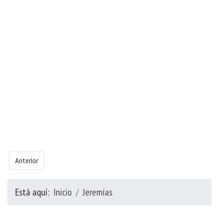
Artículo anterior: Libro de Jeremías - Capítulo 51
Anterior
Está aquí:
Inicio
Jeremías