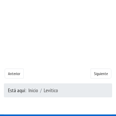
Artículo anterior: Libro de Levítico - Capítulo 18
Artículo siguie
Anterior
Siguiente
Está aquí:
Inicio
Levítico