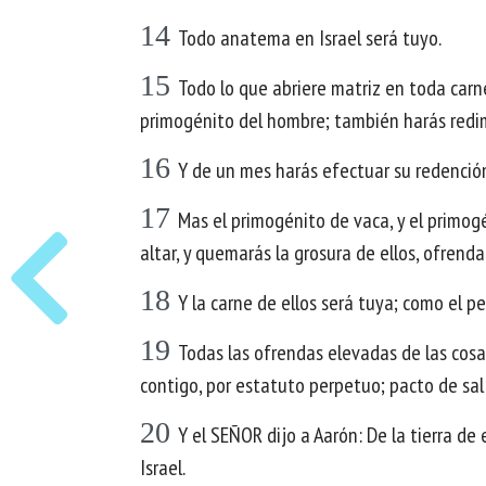
14
Todo anatema en Israel será tuyo.
15
Todo lo que abriere matriz en toda carn
primogénito del hombre; también harás redim
16
Y de un mes harás efectuar su redención, 
17
Mas el primogénito de vaca, y el primogén
altar, y quemarás la grosura de ellos, ofrend
18
Y la carne de ellos será tuya; como el p
19
Todas las ofrendas elevadas de las cosas 
contigo, por estatuto perpetuo; pacto de sal
20
Y el SEÑOR dijo a Aarón: De la tierra de
Israel.