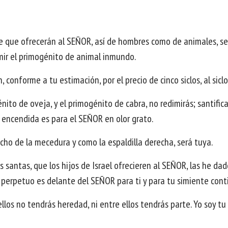
e que ofrecerán al SEÑOR, así de hombres como de animales, ser
ir el primogénito de animal inmundo.
conforme a tu estimación, por el precio de cinco siclos, al sicl
ito de oveja, y el primogénito de cabra, no redimirás; santifica
a encendida es para el SEÑOR en olor grato.
echo de la mecedura y como la espaldilla derecha, será tuya.
santas, que los hijos de Israel ofrecieren al SEÑOR, las he dado 
 perpetuo es delante del SEÑOR para ti y para tu simiente cont
 ellos no tendrás heredad, ni entre ellos tendrás parte. Yo soy t