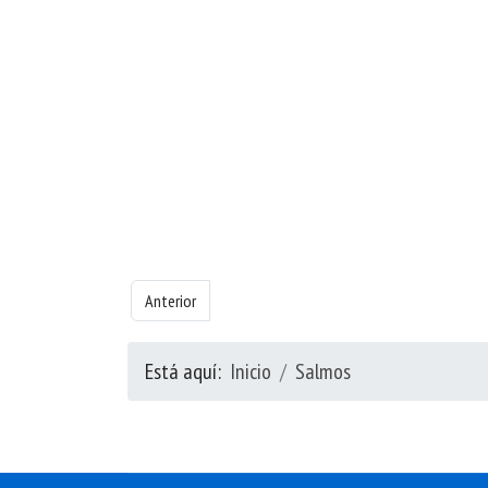
Artículo anterior: Libro de Salmos - Capítulo 119
Anterior
Está aquí:
Inicio
Salmos