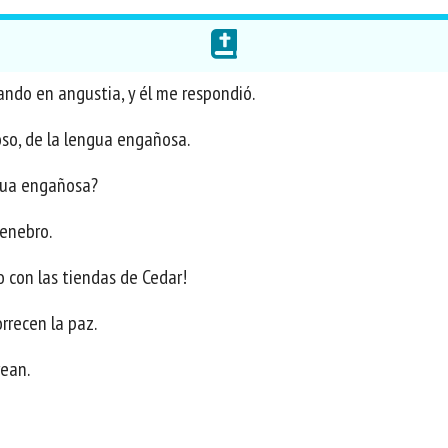
ando en angustia, y él me respondió.
oso, de la lengua engañosa.
ngua engañosa?
 enebro.
o con las tiendas de Cedar!
rrecen la paz.
rean.