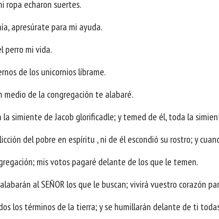
mi ropa echaron suertes.
mía, apresúrate para mi ayuda.
l perro mi vida.
ernos de los unicornios líbrame.
 medio de la congregación te alabaré.
la simiente de Jacob glorificadle; y temed de él, toda la simient
ción del pobre en espíritu , ni de él escondió su rostro; y cuand
gregación; mis votos pagaré delante de los que le temen.
 alabarán al SEÑOR los que le buscan; vivirá vuestro corazón pa
s los términos de la tierra; y se humillarán delante de ti todas 