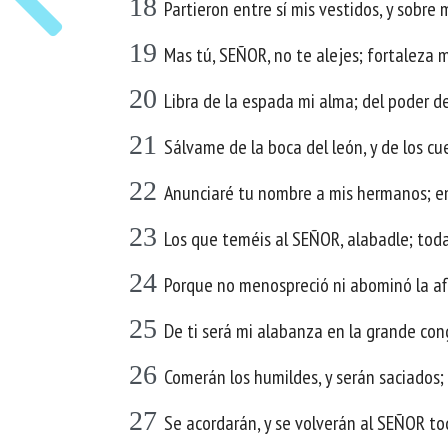
18
Partieron entre sí mis vestidos, y sobre 
19
Mas tú, SEÑOR, no te alejes; fortaleza 
20
Libra de la espada mi alma; del poder de
21
Sálvame de la boca del león, y de los cu
22
Anunciaré tu nombre a mis hermanos; en
23
Los que teméis al SEÑOR, alabadle; toda 
24
Porque no menospreció ni abominó la aflic
25
De ti será mi alabanza en la grande con
26
Comerán los humildes, y serán saciados;
27
Se acordarán, y se volverán al SEÑOR todo