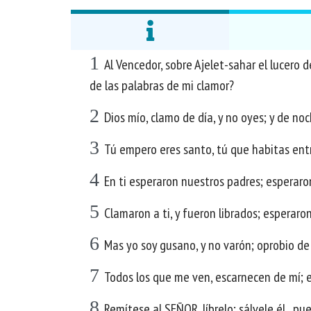
1
Al Vencedor, sobre Ajelet-sahar el lucero 
de las palabras de mi clamor?
2
Dios mío, clamo de día, y no oyes; y de noc
3
Tú empero eres santo, tú que habitas entr
4
En ti esperaron nuestros padres; esperaron,
5
Clamaron a ti, y fueron librados; esperaron
6
Mas yo soy gusano, y no varón; oprobio de
7
Todos los que me ven, escarnecen de mí; es
8
Remítese al SEÑOR, líbrelo; sálvele él , pu