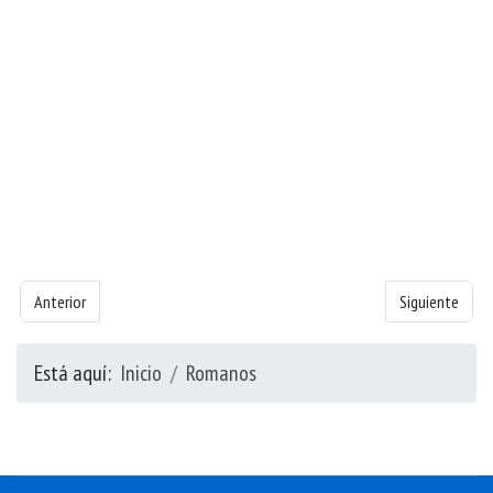
Artículo anterior: Libro de Romanos - Capítulo 2
Artículo siguie
Anterior
Siguiente
Está aquí:
Inicio
Romanos