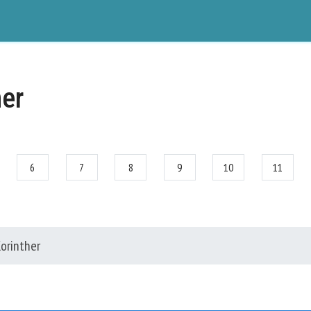
her
6
7
8
9
10
11
Korinther