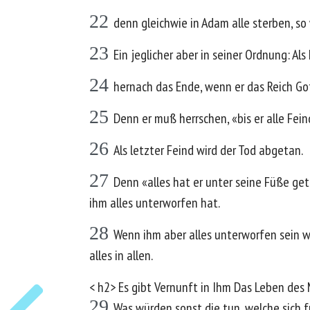
22
denn gleichwie in Adam alle sterben, so
23
Ein jeglicher aber in seiner Ordnung: Als
24
hernach das Ende, wenn er das Reich Go
25
Denn er muß herrschen, «bis er alle Fei
26
Als letzter Feind wird der Tod abgetan.
27
Denn «alles hat er unter seine Füße get
ihm alles unterworfen hat.
28
Wenn ihm aber alles unterworfen sein wi
alles in allen.
< h2> Es gibt Vernunft in Ihm Das Leben de
29
Was würden sonst die tun, welche sich f