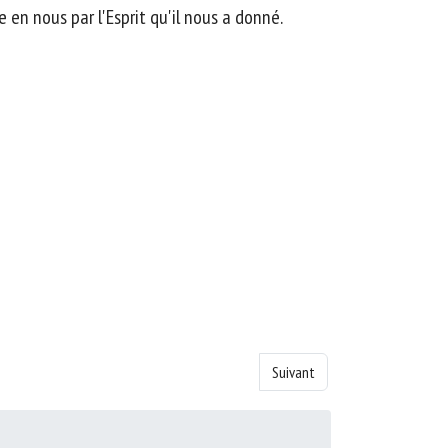
en nous par l'Esprit qu'il nous a donné.
Article suivant : Livre de la 1 Je
Suivant