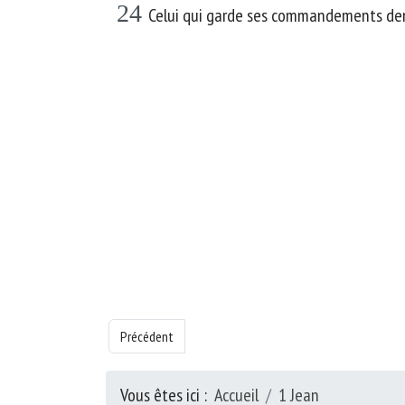
24
Celui qui garde ses commandements demeu
Article précédent : Livre de la 1 Jean - Chapitre 2
Précédent
Vous êtes ici :
Accueil
1 Jean