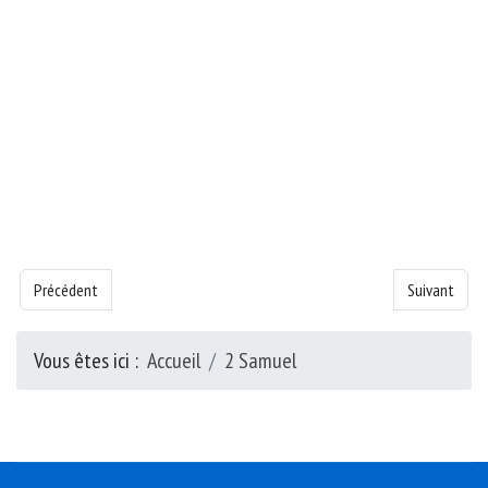
Article précédent : Libro de Samuel 2 - Capítulo 5
Article suiva
Précédent
Suivant
Vous êtes ici :
Accueil
2 Samuel