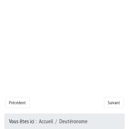
Article précédent : Livre de la Deutéronome - Chapitre 31
Article suiva
Précédent
Suivant
Vous êtes ici :
Accueil
Deutéronome