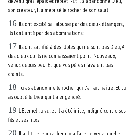
devenu gras, épais et replet! -Et il a abandonné Dieu,
son créateur, Il a méprisé le rocher de son salut,
16
Ils ont excité sa jalousie par des dieux étrangers,
Ils l'ont irrité par des abominations;
17
Ils ont sacrifié à des idoles qui ne sont pas Dieu, A
des dieux qu'ils ne connaissaient point, Nouveaux,
venus depuis peu, Et que vos pères n'avaient pas
craints.
18
Tu as abandonné le rocher qui t'a fait naître, Et tu
as oublié le Dieu qui t'a engendré.
19
L'Eternel l'a vu, et il a été irrité, Indigné contre ses
fils et ses filles.
20
Il a dit: Je leur cacherai ma face, Je verrai quelle