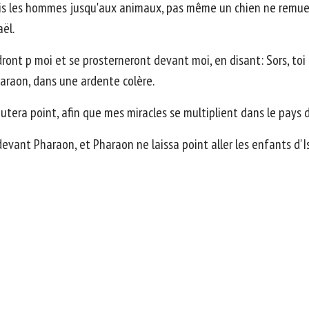
puis les hommes jusqu'aux animaux, pas même un chien ne remuer
aël.
dront p moi et se prosterneront devant moi, en disant: Sors, toi 
Pharaon, dans une ardente colère.
utera point, afin que mes miracles se multiplient dans le pays 
devant Pharaon, et Pharaon ne laissa point aller les enfants d'I