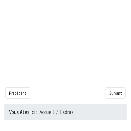
Article précédent : Livre de la Esdras - Chapitre 6
Article suivan
Précédent
Suivant
Vous êtes ici :
Accueil
Esdras