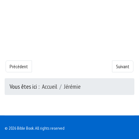
Article précédent : Livre de la Jérémie - Chapitre 38
Article suivan
Précédent
Suivant
Vous êtes ici :
Accueil
Jérémie
© 2026 Bible Book. All rights reserved