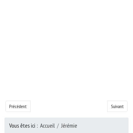
Article précédent : Livre de la Jérémie - Chapitre 44
Article suivan
Précédent
Suivant
Vous êtes ici :
Accueil
Jérémie