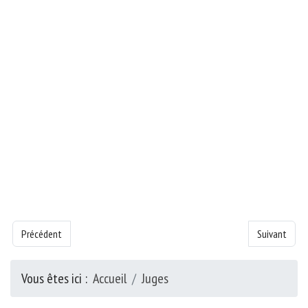
Article précédent : Livre de la Juges - Chapitre 16
Article suivan
Précédent
Suivant
Vous êtes ici :
Accueil
Juges