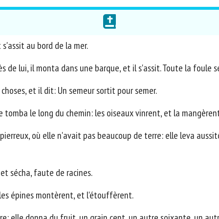
 s'assit au bord de la mer.
e lui, il monta dans une barque, et il s'assit. Toute la foule se
choses, et il dit: Un semeur sortit pour semer.
 tomba le long du chemin: les oiseaux vinrent, et la mangèrent
ierreux, où elle n'avait pas beaucoup de terre: elle leva aussitô
 et sécha, faute de racines.
les épines montèrent, et l'étouffèrent.
: elle donna du fruit, un grain cent, un autre soixante, un autr