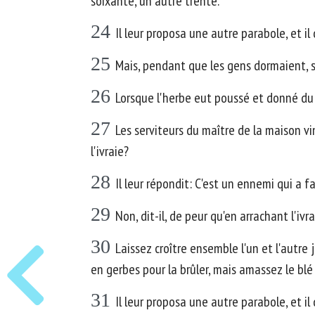
soixante, un autre trente.
24
Il leur proposa une autre parabole, et
25
Mais, pendant que les gens dormaient, son
26
Lorsque l'herbe eut poussé et donné du fr
27
Les serviteurs du maître de la maison v
l'ivraie?
28
Il leur répondit: C'est un ennemi qui a fa
29
Non, dit-il, de peur qu'en arrachant l'iv
30
Laissez croître ensemble l'un et l'autre j
en gerbes pour la brûler, mais amassez le blé
31
Il leur proposa une autre parabole, et 