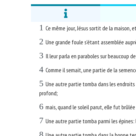
1
Ce même jour, Jésus sortit de la maison, et
2
Une grande foule s'étant assemblée auprès d
3
Il leur parla en paraboles sur beaucoup de 
4
Comme il semait, une partie de la semence
5
Une autre partie tomba dans les endroits p
profond;
6
mais, quand le soleil parut, elle fut brûlée
7
Une autre partie tomba parmi les épines: 
8
Une autre partie tomba dans la bonne terre