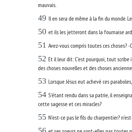
mauvais.
49
Il en sera de même à la fin du monde. L
50
et ils les jetteront dans la fournaise ar
51
Avez-vous compris toutes ces choses? -Ou
52
Et il leur dit: C'est pourquoi, tout scri
des choses nouvelles et des choses ancienne
53
Lorsque Jésus eut achevé ces paraboles, i
54
S'étant rendu dans sa patrie, il enseign
cette sagesse et ces miracles?
55
N'est-ce pas le fils du charpentier? n'es
56
et ses soeurs ne sont-elles pas toutes 