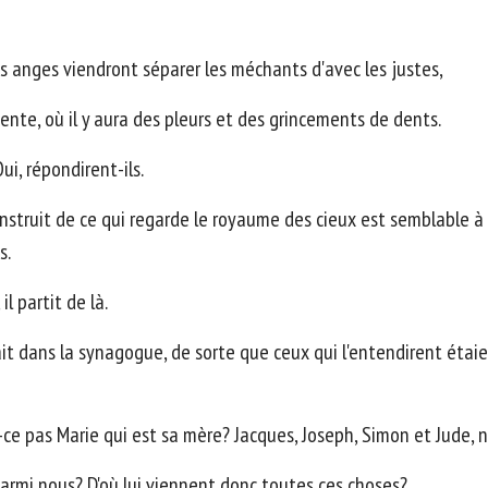
es anges viendront séparer les méchants d'avec les justes,
dente, où il y aura des pleurs et des grincements de dents.
i, répondirent-ils.
be instruit de ce qui regarde le royaume des cieux est semblable 
s.
l partit de là.
ait dans la synagogue, de sorte que ceux qui l'entendirent étaie
t-ce pas Marie qui est sa mère? Jacques, Joseph, Simon et Jude, n
parmi nous? D'où lui viennent donc toutes ces choses?