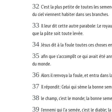
32
C'est la plus petite de toutes les semen
du ciel viennent habiter dans ses branches.
33
Il leur dit cette autre parabole: Le roy
que la pâte soit toute levée.
34
Jésus dit à la foule toutes ces choses en
35
afin que s'accomplît ce qui avait été an
du monde.
36
Alors il renvoya la foule, et entra dans 
37
Il répondit: Celui qui sème la bonne seme
38
le champ, c'est le monde; la bonne semence
39
l'ennemi qui l'a semée, c'est le diable; 