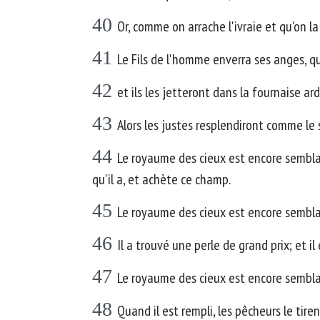
40
Or, comme on arrache l'ivraie et qu'on l
41
Le Fils de l'homme enverra ses anges, q
42
et ils les jetteront dans la fournaise ar
43
Alors les justes resplendiront comme le 
44
Le royaume des cieux est encore semblabl
qu'il a, et achète ce champ.
45
Le royaume des cieux est encore sembla
46
Il a trouvé une perle de grand prix; et il 
47
Le royaume des cieux est encore semblab
48
Quand il est rempli, les pêcheurs le tiren