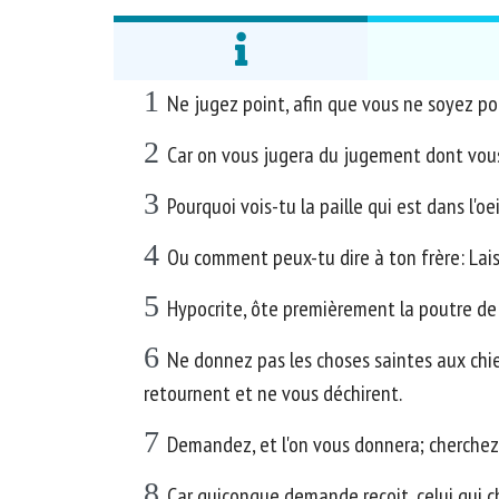
1
Ne jugez point, afin que vous ne soyez po
2
Car on vous jugera du jugement dont vous
3
Pourquoi vois-tu la paille qui est dans l'oe
4
Ou comment peux-tu dire à ton frère: Laiss
5
Hypocrite, ôte premièrement la poutre de to
6
Ne donnez pas les choses saintes aux chien
retournent et ne vous déchirent.
7
Demandez, et l'on vous donnera; cherchez, 
8
Car quiconque demande reçoit, celui qui ch