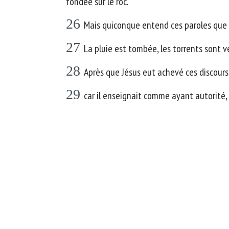
fondée sur le roc.
26
Mais quiconque entend ces paroles que j
27
La pluie est tombée, les torrents sont v
28
Après que Jésus eut achevé ces discours,
29
car il enseignait comme ayant autorité,