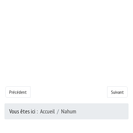
Article précédent : Livre de la Nahum - Chapitre 1
Article suiva
Précédent
Suivant
Vous êtes ici :
Accueil
Nahum