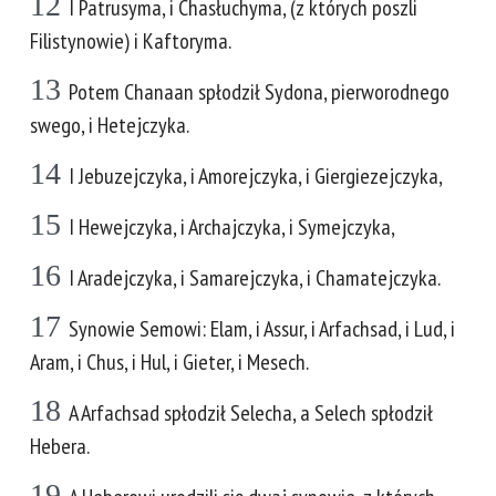
12
I Patrusyma, i Chasłuchyma, (z których poszli
Filistynowie) i Kaftoryma.
13
Potem Chanaan spłodził Sydona, pierworodnego
swego, i Hetejczyka.
14
I Jebuzejczyka, i Amorejczyka, i Giergiezejczyka,
15
I Hewejczyka, i Archajczyka, i Symejczyka,
16
I Aradejczyka, i Samarejczyka, i Chamatejczyka.
17
Synowie Semowi: Elam, i Assur, i Arfachsad, i Lud, i
Aram, i Chus, i Hul, i Gieter, i Mesech.
18
A Arfachsad spłodził Selecha, a Selech spłodził
Hebera.
19