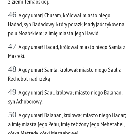
z ziemi Temaóskiej.
46
A gdy umarł Chusam, królował miasto niego
Hadad, syn Badadowy, który poraził Madyjaóczyków na
polu Moabskiem; a imię miasta jego Hawid.
47
A gdy umarł Hadad, królował miasto niego Samla z
Masreki.
48
A gdy umarł Samla, królował miasto niego Saul z
Rechobot nad rzeką
49
A gdy umarł Saul, królował miasto niego Balanan,
syn Achoborowy.
50
A gdy umarł Balanan, królował miasto niego Hadar;
a imię miasta jego Pehu, imię też żony jego Mehetabel,
córka Matredy, córki Mezaabowej.