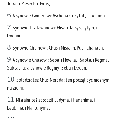
Tubal, i Mesech, i Tyras,
6
A synowie Gomerowi: Aschenaz, i Ryfat, i Togorma.
7
Synowie też Jawanowi: Elisa, i Tarsys, Cytym, i
Dodanin.
8
Synowie Chamowi: Chus i Misraim, Put i Chanaan.
9
A synowie Chusowi: Seba, i Hewila, i Sabta, i Regma, i
Sabtacha; a synowie Regmy: Seba i Dedan.
10
Spłodził też Chus Neroda; ten począł być możnym
na ziemi.
11
Misraim też spłodził Ludyma, i Hananima, i
Laubima, i Naftuhyma,