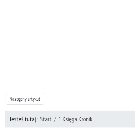
Następny artykuł: 1 Księgę Kronik - rozdział 2
Następny artykuł
Jesteś tutaj:
Start
1 Księga Kronik