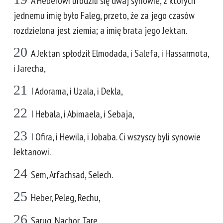
A Heberowi urodzili się dwaj synowie, z których
jednemu imię było Faleg, przeto, że za jego czasów
rozdzielona jest ziemia; a imię brata jego Jektan.
20
A Jektan spłodził Elmodada, i Salefa, i Hassarmota,
i Jarecha,
21
I Adorama, i Uzala, i Dekla,
22
I Hebala, i Abimaela, i Sebaja,
23
I Ofira, i Hewila, i Jobaba. Ci wszyscy byli synowie
Jektanowi.
24
Sem, Arfachsad, Selech.
25
Heber, Peleg, Rechu,
26
Sarug, Nachor, Tare,