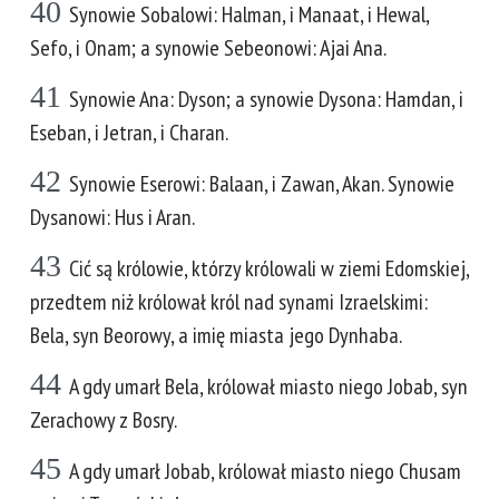
40
Synowie Sobalowi: Halman, i Manaat, i Hewal,
Sefo, i Onam; a synowie Sebeonowi: Ajai Ana.
41
Synowie Ana: Dyson; a synowie Dysona: Hamdan, i
Eseban, i Jetran, i Charan.
42
Synowie Eserowi: Balaan, i Zawan, Akan. Synowie
Dysanowi: Hus i Aran.
43
Cić są królowie, którzy królowali w ziemi Edomskiej,
przedtem niż królował król nad synami Izraelskimi:
Bela, syn Beorowy, a imię miasta jego Dynhaba.
44
A gdy umarł Bela, królował miasto niego Jobab, syn
Zerachowy z Bosry.
45
A gdy umarł Jobab, królował miasto niego Chusam