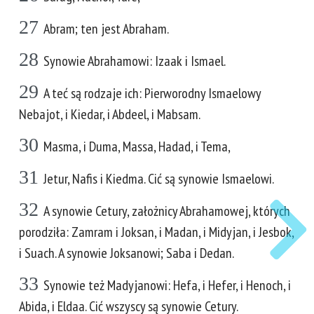
27
Abram; ten jest Abraham.
28
Synowie Abrahamowi: Izaak i Ismael.
29
A teć są rodzaje ich: Pierworodny Ismaelowy
Nebajot, i Kiedar, i Abdeel, i Mabsam.
30
Masma, i Duma, Massa, Hadad, i Tema,
31
Jetur, Nafis i Kiedma. Cić są synowie Ismaelowi.
32
A synowie Cetury, założnicy Abrahamowej, których
porodziła: Zamram i Joksan, i Madan, i Midyjan, i Jesbok,
i Suach. A synowie Joksanowi; Saba i Dedan.
33
Synowie też Madyjanowi: Hefa, i Hefer, i Henoch, i
Abida, i Eldaa. Cić wszyscy są synowie Cetury.