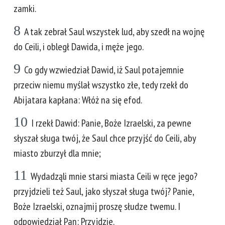
zamki.
8
A tak zebrał Saul wszystek lud, aby szedł na wojnę
do Ceili, i obległ Dawida, i męże jego.
9
Co gdy wzwiedział Dawid, iż Saul potajemnie
przeciw niemu myślał wszystko złe, tedy rzekł do
Abijatara kapłana: Włóż na się efod.
10
I rzekł Dawid: Panie, Boże Izraelski, za pewne
słyszał sługa twój, że Saul chce przyjść do Ceili, aby
miasto zburzył dla mnie;
11
Wydadząli mnie starsi miasta Ceili w ręce jego?
przyjdzieli też Saul, jako słyszał sługa twój? Panie,
Boże Izraelski, oznajmij proszę słudze twemu. I
odpowiedział Pan: Przyjdzie.