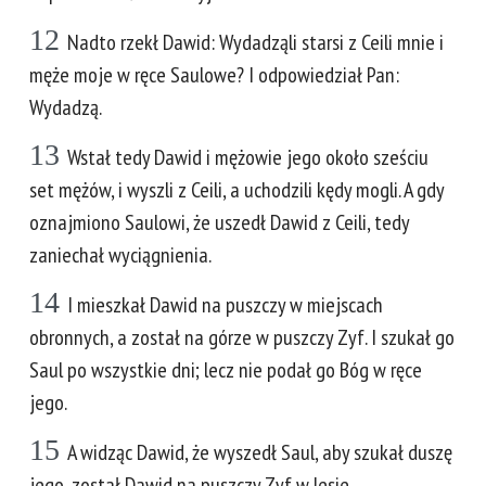
12
Nadto rzekł Dawid: Wydadząli starsi z Ceili mnie i
męże moje w ręce Saulowe? I odpowiedział Pan:
Wydadzą.
13
Wstał tedy Dawid i mężowie jego około sześciu
set mężów, i wyszli z Ceili, a uchodzili kędy mogli. A gdy
oznajmiono Saulowi, że uszedł Dawid z Ceili, tedy
zaniechał wyciągnienia.
14
I mieszkał Dawid na puszczy w miejscach
obronnych, a został na górze w puszczy Zyf. I szukał go
Saul po wszystkie dni; lecz nie podał go Bóg w ręce
jego.
15
A widząc Dawid, że wyszedł Saul, aby szukał duszę
jego, został Dawid na puszczy Zyf w lesie.