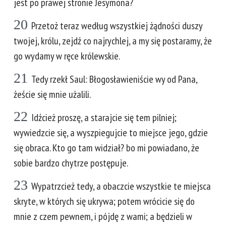
jest po prawej stronie Jesymona?
20
Przetoż teraz według wszystkiej żądności duszy
twojej, królu, zejdź co najrychlej, a my się postaramy, że
go wydamy w ręce królewskie.
21
Tedy rzekł Saul: Błogosławieniście wy od Pana,
żeście się mnie użalili.
22
Idźcież proszę, a starajcie się tem pilniej;
wywiedzcie się, a wyszpiegujcie to miejsce jego, gdzie
się obraca. Kto go tam widział? bo mi powiadano, że
sobie bardzo chytrze postępuje.
23
Wypatrzcież tedy, a obaczcie wszystkie te miejsca
skryte, w których się ukrywa; potem wrócicie się do
mnie z czem pewnem, i pójdę z wami; a będzieli w