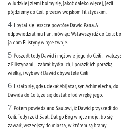
w Judzkiej ziemi boimy się, jakoż daleko więcej, jeźli
pójdziemy do Ceili przeciw wojskom Filistyóskim.
4
I pytał się jeszcze powtóre Dawid Pana. A
odpowiedział mu Pan, mówiąc: Wstawszy idź do Ceili; bo
ja dam Filistyny w ręce twoje.
5
Poszedł tedy Dawid i mężowie jego do Ceili, i walczył
z Filistynami, i zabrał bydła ich, i poraził ich porażką
wielką, i wybawił Dawid obywatele Ceili.
6
I stało się, gdy uciekał Abijatar, syn Achimelecha, do
Dawida do Ceili, że się dostał efod w rękę jego.
7
Potem powiedziano Saulowi, iż Dawid przyszedł do
Ceili. Tedy rzekł Saul: Dał go Bóg w ręce moje; bo się
zawarł, wszedłszy do miasta, w którem są bramy i