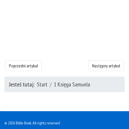
Poprzedni artykuł: 1 Księgę Samuela - rozdział 21
Następny artykuł: 1 Ks
Poprzedni artykuł
Następny artykuł
Jesteś tutaj:
Start
1 Księga Samuela
© 2026 Bible Book. All rights reserved