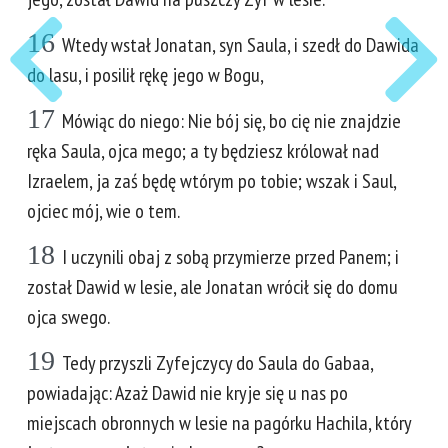
16
Wtedy wstał Jonatan, syn Saula, i szedł do Dawida
do lasu, i posilił rękę jego w Bogu,
17
Mówiąc do niego: Nie bój się, bo cię nie znajdzie
ręka Saula, ojca mego; a ty będziesz królował nad
Izraelem, ja zaś będę wtórym po tobie; wszak i Saul,
ojciec mój, wie o tem.
18
I uczynili obaj z sobą przymierze przed Panem; i
został Dawid w lesie, ale Jonatan wrócił się do domu
ojca swego.
19
Tedy przyszli Zyfejczycy do Saula do Gabaa,
powiadając: Azaż Dawid nie kryje się u nas po
miejscach obronnych w lesie na pagórku Hachila, który