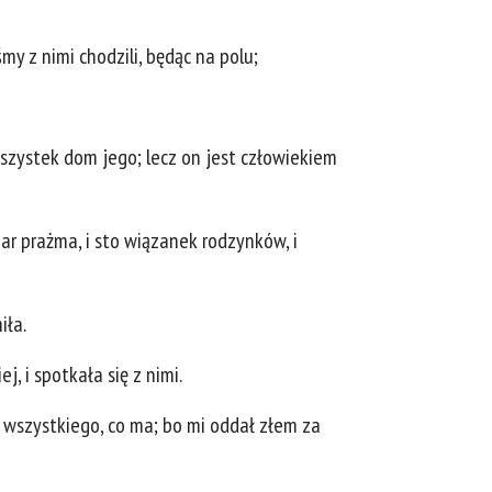
śmy z nimi chodzili, będąc na polu;
wszystek dom jego; lecz on jest człowiekiem
miar prażma, i sto wiązanek rodzynków, i
iła.
j, i spotkała się z nimi.
e wszystkiego, co ma; bo mi oddał złem za