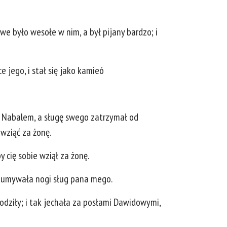
we było wesołe w nim, a był pijany bardzo; i
 jego, i stał się jako kamieó
ad Nabalem, a sługę swego zatrzymał od
 wziąć za żonę.
y cię sobie wziął za żonę.
by umywała nogi sług pana mego.
hodziły; i tak jechała za posłami Dawidowymi,