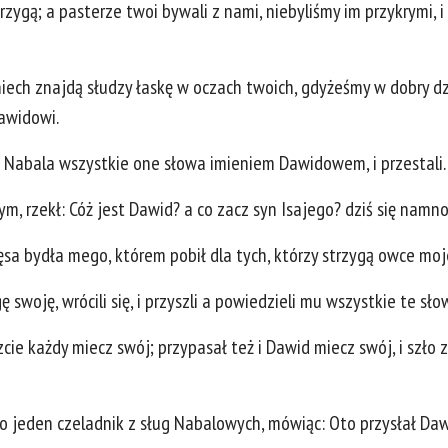
rzygą; a pasterze twoi bywali z nami, niebyliśmy im przykrymi, i 
niech znajdą słudzy łaskę w oczach twoich, gdyżeśmy w dobry dzi
awidowi.
do Nabala wszystkie one słowa imieniem Dawidowem, i przestali.
 rzekł: Cóż jest Dawid? a co zacz syn Isajego? dziś się namnoż
ięsa bydła mego, którem pobił dla tych, którzy strzygą owce mo
 swoję, wrócili się, i przyszli a powiedzieli mu wszystkie te sło
ie każdy miecz swój; przypasał też i Dawid miecz swój, i szło
 to jeden czeladnik z sług Nabalowych, mówiąc: Oto przysłał Daw