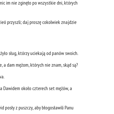
nic im nie zginęło po wszystkie dni, których
eó przyszli; daj proszę cokolwiek znajdzie
yło sług, którzy uciekają od panów swoich.
je, a dam mężom, których nie znam, skąd są?
wa.
 za Dawidem około czterech set mężów, a
id posły z puszczy, aby błogosławili Panu