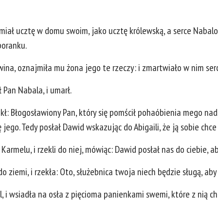
n miał ucztę w domu swoim, jako ucztę królewską, a serce Nabalo
poranku.
ina, oznajmiła mu żona jego te rzeczy: i zmartwiało w nim serce
ł Pan Nabala, i umarł.
zekł: Błogosławiony Pan, który się pomścił pohaóbienia mego n
jego. Tedy posłał Dawid wskazując do Abigaili, że ją sobie chce
 Karmelu, i rzekli do niej, mówiąc: Dawid posłał nas do ciebie, ab
do ziemi, i rzekła: Oto, służebnica twoja niech będzie sługą, a
l, i wsiadła na osła z pięcioma panienkami swemi, które z nią c