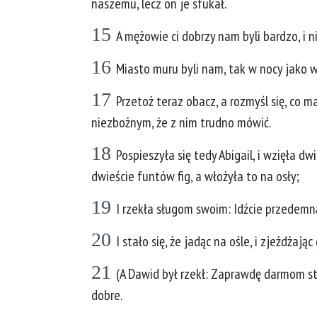
naszemu, lecz on je sfukał.
15
A mężowie ci dobrzy nam byli bardzo, i ni
16
Miasto muru byli nam, tak w nocy jako we
17
Przetoż teraz obacz, a rozmyśl się, co 
niezbożnym, że z nim trudno mówić.
18
Pospieszyła się tedy Abigail, i wzięła dw
dwieście funtów fig, a włożyła to na osły;
19
I rzekła sługom swoim: Idźcie przedemn
20
I stało się, że jadąc na ośle, i zjeżdżają
21
(A Dawid był rzekł: Zaprawdę darmom str
dobre.