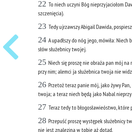
22
To niech uczyni Bóg nieprzyjaciołom Daw
szczenięcia).
23
Tedy ujrzawszy Abigail Dawida, pospieszył
24
A upadłszy do nóg jego, mówiła: Niech b
słów służebnicy twojej.
25
Niech się proszę nie obraża pan mój na
przy nim; alemci ja służebnica twoja nie widz
26
Przetoż teraz panie mój, jako żywy Pan, j
twoja; a teraz niech będą jako Nabal nieprzy
27
Teraz tedy to błogosławieóstwo, które
28
Przepuść proszę występek służebnicy t
nie jest znalezina w tobie aż dotąd.