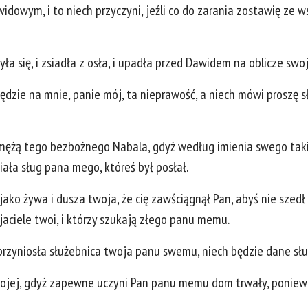
idowym, i to niech przyczyni, jeźli co do zarania zostawię ze 
a się, i zsiadła z osła, i upadła przed Dawidem na oblicze swoje
ędzie na mnie, panie mój, ta nieprawość, a niech mówi proszę s
 mężą tego bezbożnego Nabala, gdyż według imienia swego takim 
iała sług pana mego, któreś był posłał.
ako żywa i dusza twoja, że cię zawściągnął Pan, abyś nie szedł n
jaciele twoi, i którzy szukają złego panu memu.
 przyniosła służebnica twoja panu swemu, niech będzie dane s
wojej, gdyż zapewne uczyni Pan panu memu dom trwały, poniewa