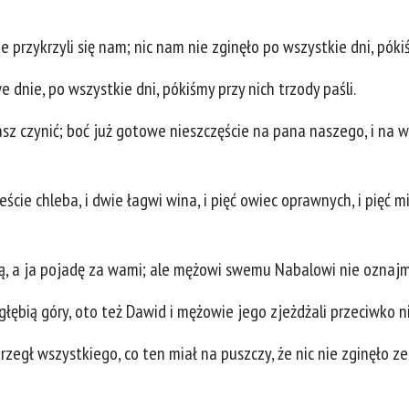
e przykrzyli się nam; nic nam nie zginęło po wszystkie dni, póki
 dnie, po wszystkie dni, pókiśmy przy nich trzody paśli.
masz czynić; boć już gotowe nieszczęście na pana naszego, i na 
ieście chleba, i dwie łagwi wina, i pięć owiec oprawnych, i pięć 
ą, a ja pojadę za wami; ale mężowi swemu Nabalowi nie oznajm
c głębią góry, oto też Dawid i mężowie jego zjeżdżali przeciwko nie
zegł wszystkiego, co ten miał na puszczy, że nic nie zginęło z