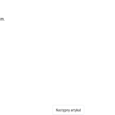
im.
Następny artykuł: 1 Księgę Samuela - ro
Następny artykuł