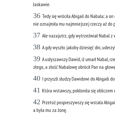
łaskawie.
36
Tedy się wróciła Abigail do Nabala; a o
nie oznajmiła mu najmniejszej rzeczy aż do 
37
Ale nazajutrz, gdy wytrzeźwiał Nabal z w
38
A gdy wyszło jakoby dziesięć dni, uderzy
39
A usłyszawszy Dawid, iż umarł Nabal, r
złego, a złość Nabalowę obrócił Pan na głowę 
40
I przyszli słudzy Dawidowi do Abigaili do
41
Która wstawszy, pokłoniła się obliczem 
42
Przetoż pospieszywszy się wstała Abigai
a była mu za żonę.