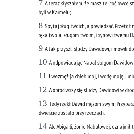
7
A teraz słyszałem, że masz te, coć owce st
byli w Karmelu;
8
Spytaj sług twoich, a powiedząć. Przetoż 
ręka twoja, sługom twoim, i synowi twemu D
9
A tak przyszli słudzy Dawidowi, i mówili 
10
A odpowiadając Nabal sługom Dawidowym,
11
I wezmęż ja chleb mój, i wodę moję, i m
12
A obróciwszy się słudzy Dawidowi w drogę
13
Tedy rzekł Dawid mężom swym: Przypaszc
dwieście zostało przy rzeczach.
14
Ale Abigaili, żonie Nabalowej, oznajmił