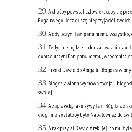
29
A choćby powstał człowiek, coby cię pr
Boga twego; lecz duszę nieprzyjaciół twoich 
30
A gdy uczyni Pan panu memu wszystko, c
31
Tedyć nie będzie to ku zachwianiu, ani 
dobrze uczyni Pan panu memu, wspomnisz na
32
I rzekł Dawid do Abigaili: Błogosławiony 
33
Błogosławiona wymowa twoja, i błogosław
swojej.
34
A zaprawdę, jako żywy Pan, Bóg Izraelski
drogi, nie zostałoby było Nabalowi aż do świt
35
A tak przyjął Dawid z ręki jej, co mu by