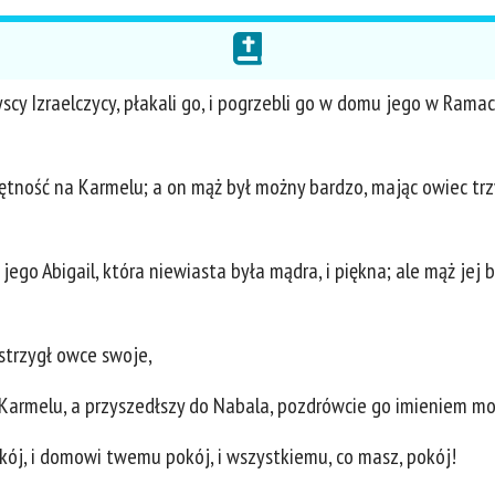
scy Izraelczycy, płakali go, i pogrzebli go w domu jego w Rama
tność na Karmelu; a on mąż był możny bardzo, mając owiec trzy tys
jego Abigail, która niewiasta była mądra, i piękna; ale mąż jej 
strzygł owce swoje,
 do Karmelu, a przyszedłszy do Nabala, pozdrówcie go imieniem m
okój, i domowi twemu pokój, i wszystkiemu, co masz, pokój!