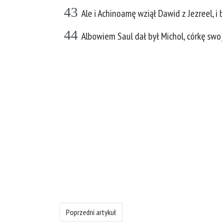
43
Ale i Achinoamę wziął Dawid z Jezreel, i
44
Albowiem Saul dał był Michol, córkę swo
Poprzedni artykuł: 1 Księgę Samuela - rozdział 23
Poprzedni artykuł