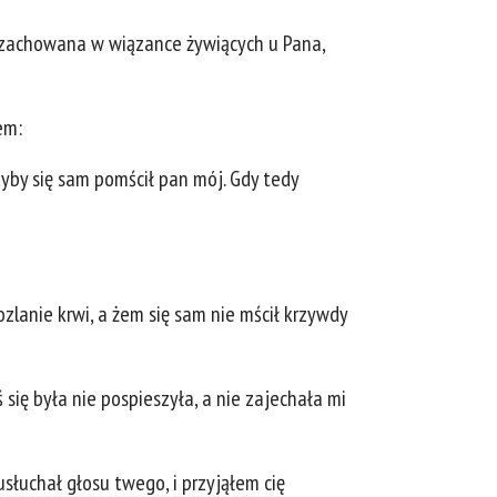
o zachowana w wiązance żywiących u Pana,
em:
dyby się sam pomścił pan mój. Gdy tedy
zlanie krwi, a żem się sam nie mścił krzywdy
 się była nie pospieszyła, a nie zajechała mi
usłuchał głosu twego, i przyjąłem cię