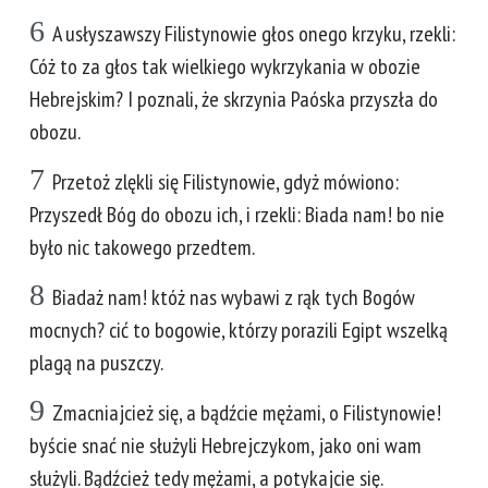
6
A usłyszawszy Filistynowie głos onego krzyku, rzekli:
Cóż to za głos tak wielkiego wykrzykania w obozie
Hebrejskim? I poznali, że skrzynia Paóska przyszła do
obozu.
7
Przetoż zlękli się Filistynowie, gdyż mówiono:
Przyszedł Bóg do obozu ich, i rzekli: Biada nam! bo nie
było nic takowego przedtem.
8
Biadaż nam! któż nas wybawi z rąk tych Bogów
mocnych? cić to bogowie, którzy porazili Egipt wszelką
plagą na puszczy.
9
Zmacniajcież się, a bądźcie mężami, o Filistynowie!
byście snać nie służyli Hebrejczykom, jako oni wam
służyli. Bądźcież tedy mężami, a potykajcie się.