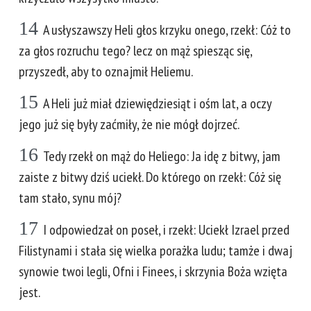
14
A usłyszawszy Heli głos krzyku onego, rzekł: Cóż to
za głos rozruchu tego? lecz on mąż spiesząc się,
przyszedł, aby to oznajmił Heliemu.
15
A Heli już miał dziewiędziesiąt i ośm lat, a oczy
jego już się były zaćmiły, że nie mógł dojrzeć.
16
Tedy rzekł on mąż do Heliego: Ja idę z bitwy, jam
zaiste z bitwy dziś uciekł. Do którego on rzekł: Cóż się
tam stało, synu mój?
17
I odpowiedzał on poseł, i rzekł: Uciekł Izrael przed
Filistynami i stała się wielka porażka ludu; tamże i dwaj
synowie twoi legli, Ofni i Finees, i skrzynia Boża wzięta
jest.