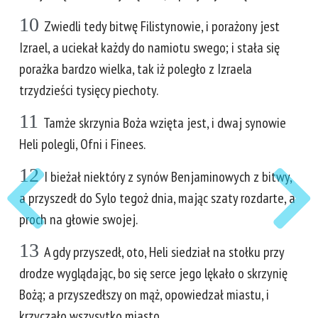
10
Zwiedli tedy bitwę Filistynowie, i porażony jest
Izrael, a uciekał każdy do namiotu swego; i stała się
porażka bardzo wielka, tak iż poległo z Izraela
trzydzieści tysięcy piechoty.
11
Tamże skrzynia Boża wzięta jest, i dwaj synowie
Heli polegli, Ofni i Finees.
12
I bieżał niektóry z synów Benjaminowych z bitwy,
a przyszedł do Sylo tegoż dnia, mając szaty rozdarte, a
proch na głowie swojej.
13
A gdy przyszedł, oto, Heli siedział na stołku przy
drodze wyglądając, bo się serce jego lękało o skrzynię
Bożą; a przyszedłszy on mąż, opowiedzał miastu, i
krzyczało wszysytko miasto.