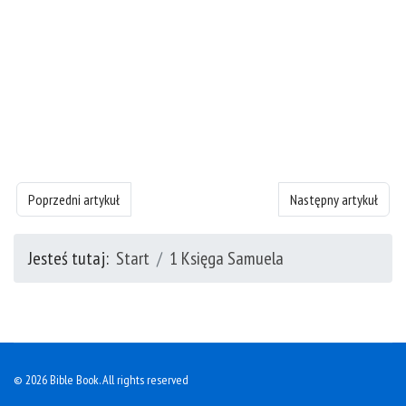
Poprzedni artykuł: 1 Księgę Samuela - rozdział 3
Następny artykuł: 1 Ks
Poprzedni artykuł
Następny artykuł
Jesteś tutaj:
Start
1 Księga Samuela
© 2026 Bible Book. All rights reserved