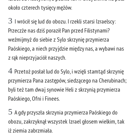
około czterech tysięcy mężów.
3
I wrócił się lud do obozu. I rzekli starsi Izraelscy:
Przeczże nas dziś poraził Pan przed Filistynami?
weźmijmyż do siebie z Sylo skrzynię przymierza
Paóskiego, a niech przyjdzie między nas, a wybawi nas
z rąk nieprzyjaciół naszych.
4
Przetoż posłał lud do Sylo, i wzięli stamtąd skrzynię
przymierza Pana zastępów, siedzącego na Cherubinach;
byli też tam dwaj synowie Heli z skrzynią przymierza
Paóskiego, Ofni i Finees.
5
A gdy przyszła skrzynia przymierza Paóskiego do
obozu, zakrzyknął wszystek Izrael głosem wielkim, tak
iż ziemia zabrzmiała.