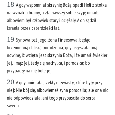
18
A gdy wspomniał skrzynię Bożą, spadł Heli z stołka
na wznak u bramy, a złamawszy sobie szyję umarł;
albowiem był człowiek stary i ociężały. A on sądził
Izraela przez czterdzieści lat.
19
Synowa też jego, żona Fineesowa, będąc
brzemienną i bliską porodzenia, gdy usłyszała oną
nowinę, iż wzięta jest skrzynia Boża, i że umarł świekier
jej, i mąż jej, tedy się nachyliła, i porodziła; bo
przypadły na nię bole jej.
20
A gdy umierała, rzekły niewiasty, które były przy
niej: Nie bój się, albowiemeś syna porodziła; ale ona nic
nie odpowiedziała, ani tego przypuściła do serca
swego.