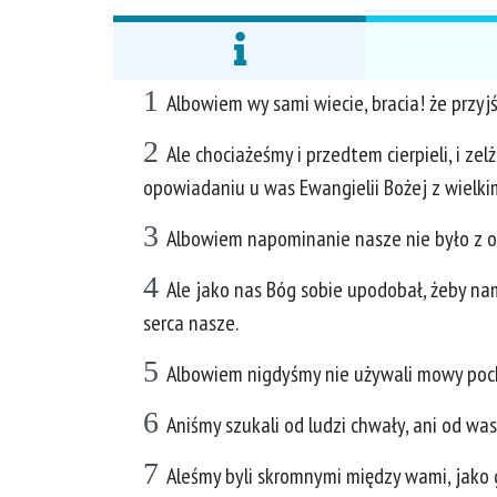
1
Albowiem wy sami wiecie, bracia! że przyj
2
Ale chociażeśmy i przedtem cierpieli, i ze
opowiadaniu u was Ewangielii Bożej z wielk
3
Albowiem napominanie nasze nie było z osz
4
Ale jako nas Bóg sobie upodobał, żeby na
serca nasze.
5
Albowiem nigdyśmy nie używali mowy poch
6
Aniśmy szukali od ludzi chwały, ani od wa
7
Aleśmy byli skromnymi między wami, jako