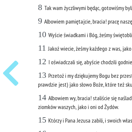
8
Tak wam życzliwymi będąc, gotowiśmy byli 
9
Albowiem pamiętajcie, bracia! pracę naszę 
10
Wyście świadkami i Bóg, żeśmy świętobliw
11
Jakoż wiecie, żeśmy każdego z was, jako o
12
I oświadczali się, abyście chodzili godn
13
Przetoż i my dziękujemy Bogu bez przesta
prawdzie jest) jako słowo Boże, które też sku
14
Albowiem wy, bracia! staliście się naśla
ziomków waszych, jako i oni od Żydów.
15
Którzy i Pana Jezusa zabili, i swoich wł