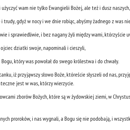
użyczyć wam nie tylko Ewangielii Bożej, ale też i dusz naszych,
i trudy, gdyż w nocy i we dnie robiąc, abyśmy żadnego z was nie
ie i sprawiedliwie, i bez nagany żyli między wami, którzyście uw
jciec dziatki swoje, napominali i cieszyli,
ie Bogu, który was powołał do swego królestwa i do chwały.
nku, iż przyjąwszy słowo Boże, któreście słyszeli od nas, przyjęl
teczne jest w was, którzy wierzycie.
dowcami zborów Bożych, które są w żydowskiej ziemi, w Chrystusie
asnych proroków, i nas wygnali, a Bogu się nie podobają, i wszyst