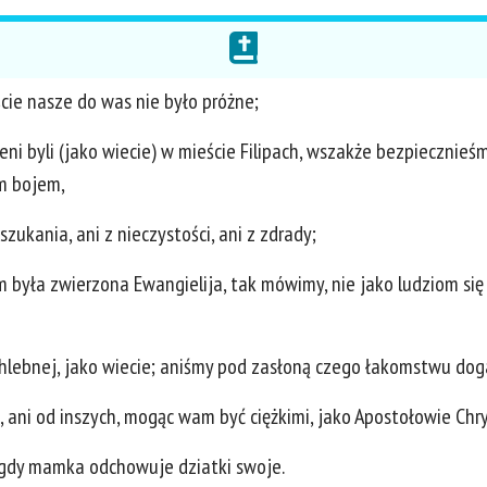
ście nasze do was nie było próżne;
lżeni byli (jako wiecie) w mieście Filipach, wszakże bezpiecznie
im bojem,
ukania, ani z nieczystości, ani z zdrady;
m była zwierzona Ewangielija, tak mówimy, nie jako ludziom si
lebnej, jako wiecie; aniśmy pod zasłoną czego łakomstwu doga
s, ani od inszych, mogąc wam być ciężkimi, jako Apostołowie Chr
 gdy mamka odchowuje dziatki swoje.