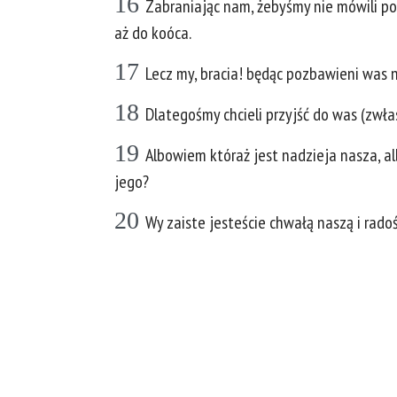
16
Zabraniając nam, żebyśmy nie mówili po
aż do koóca.
17
Lecz my, bracia! będąc pozbawieni was na
18
Dlategośmy chcieli przyjść do was (zwłas
19
Albowiem któraż jest nadzieja nasza, al
jego?
20
Wy zaiste jesteście chwałą naszą i radoś