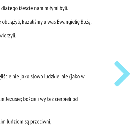
 dlatego iżeście nam miłymi byli.
 obciążyli, kazaliśmy u was Ewangielię Bożą.
ierzyli.
iście nie jako słowo ludzkie, ale (jako w
 Jezusie; boście i wy też cierpieli od
kim ludziom są przeciwni,