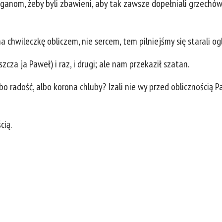
ganom, żeby byli zbawieni, aby tak zawsze dopełniali grzechó
 chwileczkę obliczem, nie sercem, tem pilniejśmy się starali og
zcza ja Paweł) i raz, i drugi; ale nam przekaził szatan.
bo radość, albo korona chluby? Izali nie wy przed oblicznością 
cią.