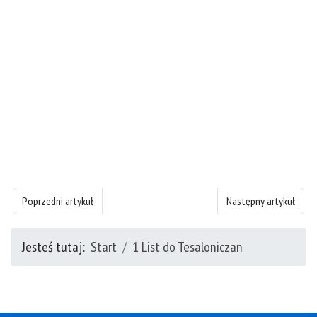
Poprzedni artykuł: Księgę 1 List do Tesaloniczan - rozdział 2
Następny artykuł: Księ
Poprzedni artykuł
Następny artykuł
Jesteś tutaj:
Start
1 List do Tesaloniczan