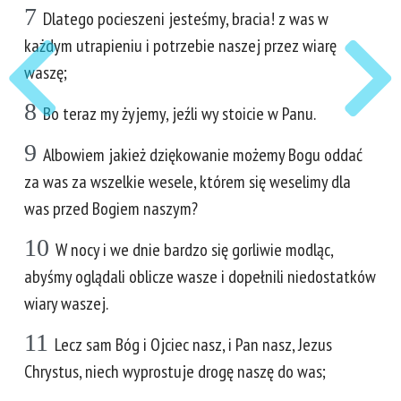
7
Dlatego pocieszeni jesteśmy, bracia! z was w
każdym utrapieniu i potrzebie naszej przez wiarę
waszę;
8
Bo teraz my żyjemy, jeźli wy stoicie w Panu.
9
Albowiem jakież dziękowanie możemy Bogu oddać
za was za wszelkie wesele, którem się weselimy dla
was przed Bogiem naszym?
10
W nocy i we dnie bardzo się gorliwie modląc,
abyśmy oglądali oblicze wasze i dopełnili niedostatków
wiary waszej.
11
Lecz sam Bóg i Ojciec nasz, i Pan nasz, Jezus
Chrystus, niech wyprostuje drogę naszę do was;