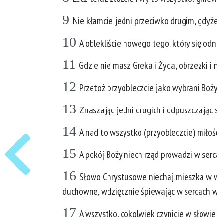
9
Nie kłamcie jedni przeciwko drugim, gdyże
10
A oblekliście nowego tego, który się od
11
Gdzie nie masz Greka i Żyda, obrzezki i 
12
Przetoż przyobleczcie jako wybrani Boży, 
13
Znaszając jedni drugich i odpuszczając 
14
A nad to wszystko (przyobleczcie) miłość
15
A pokój Boży niech rząd prowadzi w serc
16
Słowo Chrystusowe niechaj mieszka w wa
duchowne, wdzięcznie śpiewając w sercach 
17
A wszystko, cokolwiek czynicie w słowie