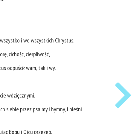
 wszystko i we wszystkich Chrystus.
rę, cichość, cierpliwość,
tus odpuścił wam, tak i wy.
źcie wdzięcznymi.
 siebie przez psalmy i hymny, i pieśni
ując Bogu i Ojcu przezeó.