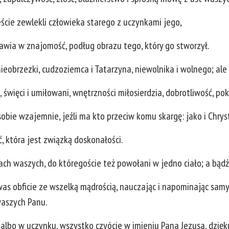
ście zewlekli człowieka starego z uczynkami jego,
nawia w znajomość, podług obrazu tego, który go stworzył.
nieobrzezki, cudzoziemca i Tatarzyna, niewolnika i wolnego; ale
święci i umiłowani, wnętrzności miłosierdzia, dobrotliwość, poko
sobie wzajemnie, jeźli ma kto przeciw komu skargę: jako i Chrys
, która jest związką doskonałości.
ach waszych, do któregoście też powołani w jedno ciało; a bąd
s obficie ze wszelką mądrością, nauczając i napominając samych
waszych Panu.
 albo w uczynku, wszystko czyócie w imieniu Pana Jezusa, dzięk