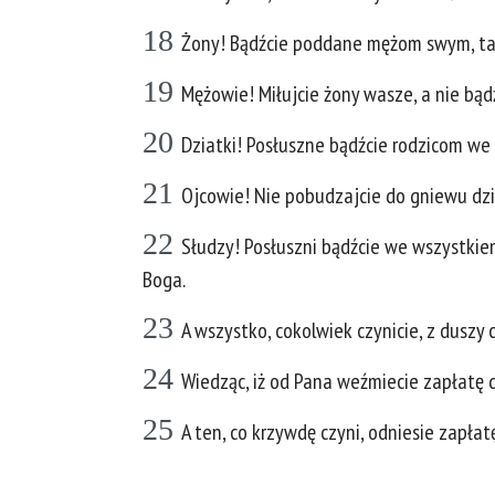
18
Żony! Bądźcie poddane mężom swym, tak
19
Mężowie! Miłujcie żony wasze, a nie bą
20
Dziatki! Posłuszne bądźcie rodzicom we
21
Ojcowie! Nie pobudzajcie do gniewu dziec
22
Słudzy! Posłuszni bądźcie we wszystkiem 
Boga.
23
A wszystko, cokolwiek czynicie, z duszy c
24
Wiedząc, iż od Pana weźmiecie zapłatę 
25
A ten, co krzywdę czyni, odniesie zapła