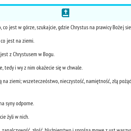
, co jest w górze, szukajcie, gdzie Chrystus na prawicy Bożej sie
 co jest na ziemi.
 jest z Chrystusem w Bogu.
e, tedy i wy z nim okażecie się w chwale.
ą na ziemi; wszeteczeóstwo, nieczystość, namiętność, złą pożąd
na syny odporne.
ie żyli w nich.
w, zapalczywość, złość, bluźnierstwo i sprośną mowę z ust waszyc