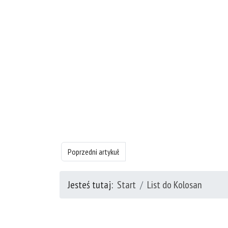
Poprzedni artykuł: Księgę List do Kolosan - rozdział 2
Poprzedni artykuł
Jesteś tutaj:
Start
List do Kolosan