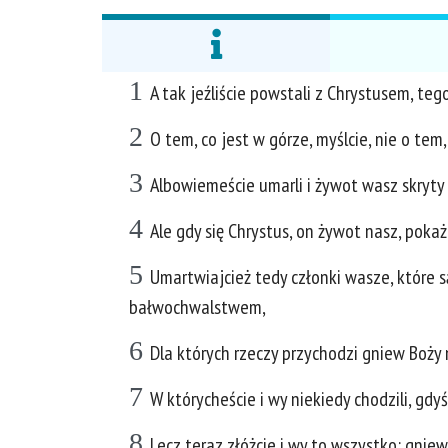
1
A tak jeźliście powstali z Chrystusem, tego
2
O tem, co jest w górze, myślcie, nie o tem,
3
Albowiemeście umarli i żywot wasz skryty
4
Ale gdy się Chrystus, on żywot nasz, pokaż
5
Umartwiajcież tedy członki wasze, które s
bałwochwalstwem,
6
Dla których rzeczy przychodzi gniew Boży 
7
W którycheście i wy niekiedy chodzili, gdyśc
8
Lecz teraz złóżcie i wy to wszystko: gnie