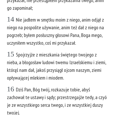
przykazał; nie przestąpiłem przykazania twego, anim
go zapominał;
14
Nie jadłem w smętku moim z niego, anim odjął z
niego na pospolite używanie, anim też dał z niego na
pogrzeb; byłem posłuszny głosowi Pana, Boga mego,
uczyniłem wszystko, coś mi przykazał.
15
Spojrzyjże z mieszkania świętego twojego z
nieba, a błogosław ludowi twemu Izraelskiemu i ziemi,
którąś nam dał, jakoś przysiągł ojcom naszym, ziemi
opływającej mlekiem i miodem.
16
Dziś Pan, Bóg twój, rozkazuje tobie, abyś
zachował te ustawy i sądy; przestrzegajże tedy, a czyó
je ze wszystkiego serca twego, i ze wszystkiej duszy
twojej.