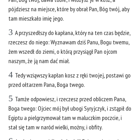
pójdziesz na miejsce, które by obrał Pan, Bóg twój, aby
tam mieszkało imię jego.
3
A przyszedłszy do kapłana, który na ten czas będzie,
rzeczesz do niego: Wyznawam dziś Panu, Bogu twemu,
żem wszedł do ziemi, o którą przysiągł Pan ojcom
naszym, że ją nam dać miał.
4
Tedy wziąwszy kapłan kosz z ręki twojej, postawi go
przed ołtarzem Pana, Boga twego.
5
Tamże odpowiesz, i rzeczesz przed obliczem Pana,
Boga twego: Ojciec mój był ubogi Syryjczyk, i zstąpił do
Egiptu a pielgrzymował tam w maluczkim poczcie, i
stał się tam w naród wielki, możny, i obfity.