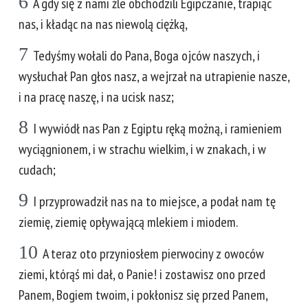
6
A gdy się z nami źle obchodzili Egipczanie, trapiąc
nas, i kładąc na nas niewolą ciężką,
7
Tedyśmy wołali do Pana, Boga ojców naszych, i
wysłuchał Pan głos nasz, a wejrzał na utrapienie nasze,
i na pracę naszę, i na ucisk nasz;
8
I wywiódł nas Pan z Egiptu ręką możną, i ramieniem
wyciągnionem, i w strachu wielkim, i w znakach, i w
cudach;
9
I przyprowadził nas na to miejsce, a podał nam tę
ziemię, ziemię opływającą mlekiem i miodem.
10
A teraz oto przyniosłem pierwociny z owoców
ziemi, którąś mi dał, o Panie! i zostawisz ono przed
Panem, Bogiem twoim, i pokłonisz się przed Panem,