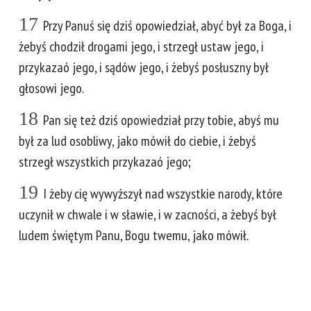
17
Przy Panuś się dziś opowiedział, abyć był za Boga, i
żebyś chodził drogami jego, i strzegł ustaw jego, i
przykazaó jego, i sądów jego, i żebyś posłuszny był
głosowi jego.
18
Pan się też dziś opowiedział przy tobie, abyś mu
był za lud osobliwy, jako mówił do ciebie, i żebyś
strzegł wszystkich przykazaó jego;
19
I żeby cię wywyższył nad wszystkie narody, które
uczynił w chwale i w sławie, i w zacności, a żebyś był
ludem świętym Panu, Bogu twemu, jako mówił.