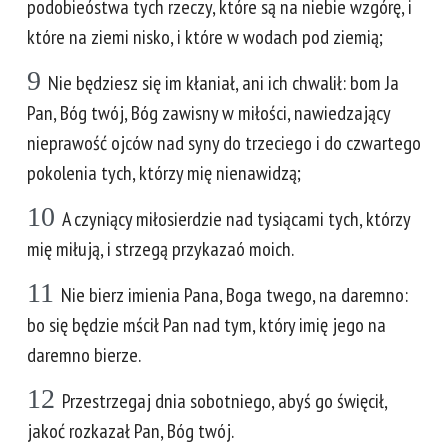
podobieóstwa tych rzeczy, które są na niebie wzgórę, i
które na ziemi nisko, i które w wodach pod ziemią;
9
Nie będziesz się im kłaniał, ani ich chwalił: bom Ja
Pan, Bóg twój, Bóg zawisny w miłości, nawiedzający
nieprawość ojców nad syny do trzeciego i do czwartego
pokolenia tych, którzy mię nienawidzą;
10
A czyniący miłosierdzie nad tysiącami tych, którzy
mię miłują, i strzegą przykazaó moich.
11
Nie bierz imienia Pana, Boga twego, na daremno:
bo się będzie mścił Pan nad tym, który imię jego na
daremno bierze.
12
Przestrzegaj dnia sobotniego, abyś go święcił,
jakoć rozkazał Pan, Bóg twój.