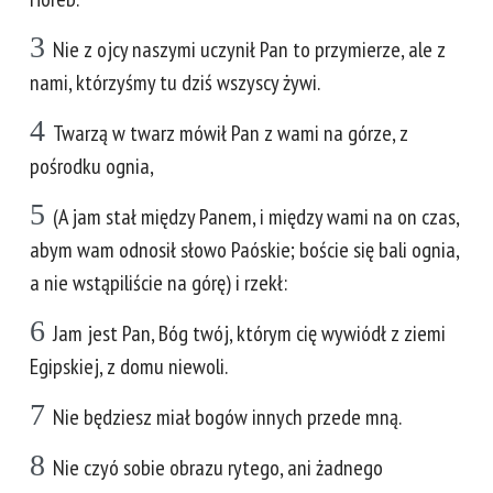
3
Nie z ojcy naszymi uczynił Pan to przymierze, ale z
nami, którzyśmy tu dziś wszyscy żywi.
4
Twarzą w twarz mówił Pan z wami na górze, z
pośrodku ognia,
5
(A jam stał między Panem, i między wami na on czas,
abym wam odnosił słowo Paóskie; boście się bali ognia,
a nie wstąpiliście na górę) i rzekł:
6
Jam jest Pan, Bóg twój, którym cię wywiódł z ziemi
Egipskiej, z domu niewoli.
7
Nie będziesz miał bogów innych przede mną.
8
Nie czyó sobie obrazu rytego, ani żadnego