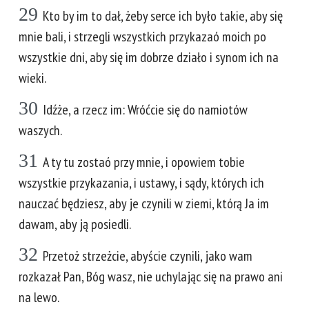
29
Kto by im to dał, żeby serce ich było takie, aby się
mnie bali, i strzegli wszystkich przykazaó moich po
wszystkie dni, aby się im dobrze działo i synom ich na
wieki.
30
Idźże, a rzecz im: Wróćcie się do namiotów
waszych.
31
A ty tu zostaó przy mnie, i opowiem tobie
wszystkie przykazania, i ustawy, i sądy, których ich
nauczać będziesz, aby je czynili w ziemi, którą Ja im
dawam, aby ją posiedli.
32
Przetoż strzeżcie, abyście czynili, jako wam
rozkazał Pan, Bóg wasz, nie uchylając się na prawo ani
na lewo.