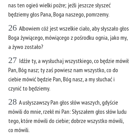
nas ten ogieó wielki pożre; jeźli jeszcze słyszeć
będziemy głos Pana, Boga naszego, pomrzemy.
26
Albowiem cóż jest wszelkie ciało, aby słyszało głos
Boga żywiącego, mówiącego z pośrodku ognia, jako my,
a żywo zostało?
27
Idźże ty, a wysłuchaj wszystkiego, co będzie mówił
Pan, Bóg nasz; ty zaś powiesz nam wszystko, co do
ciebie mówić będzie Pan, Bóg nasz, a my słuchać i
czynić to będziemy.
28
A usłyszawszy Pan głos słów waszych, gdyście
mówili do mnie, rzekł mi Pan: Słyszałem głos słów ludu
tego, które mówili do ciebie; dobrze wszystko mówili,
co mówili.