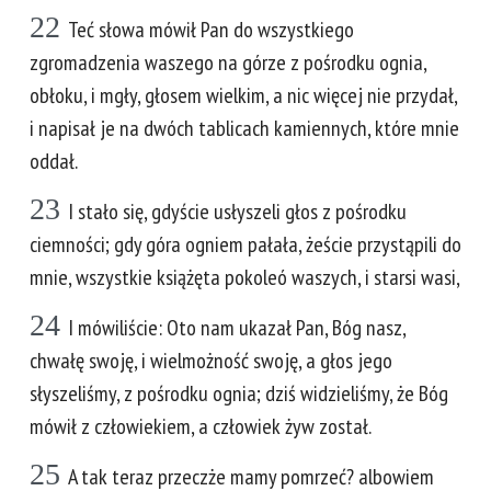
22
Teć słowa mówił Pan do wszystkiego
zgromadzenia waszego na górze z pośrodku ognia,
obłoku, i mgły, głosem wielkim, a nic więcej nie przydał,
i napisał je na dwóch tablicach kamiennych, które mnie
oddał.
23
I stało się, gdyście usłyszeli głos z pośrodku
ciemności; gdy góra ogniem pałała, żeście przystąpili do
mnie, wszystkie książęta pokoleó waszych, i starsi wasi,
24
I mówiliście: Oto nam ukazał Pan, Bóg nasz,
chwałę swoję, i wielmożność swoję, a głos jego
słyszeliśmy, z pośrodku ognia; dziś widzieliśmy, że Bóg
mówił z człowiekiem, a człowiek żyw został.
25
A tak teraz przeczże mamy pomrzeć? albowiem