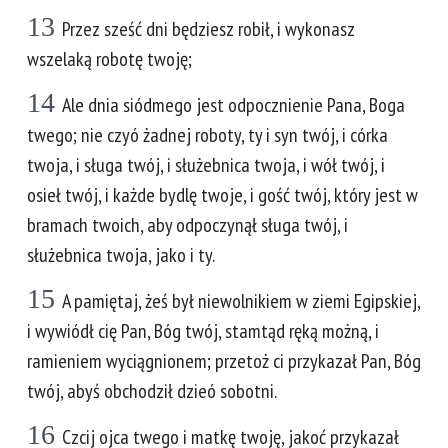
13
Przez sześć dni będziesz robił, i wykonasz
wszelaką robotę twoję;
14
Ale dnia siódmego jest odpocznienie Pana, Boga
twego; nie czyó żadnej roboty, ty i syn twój, i córka
twoja, i sługa twój, i służebnica twoja, i wół twój, i
osieł twój, i każde bydlę twoje, i gość twój, który jest w
bramach twoich, aby odpoczynął sługa twój, i
służebnica twoja, jako i ty.
15
A pamiętaj, żeś był niewolnikiem w ziemi Egipskiej,
i wywiódł cię Pan, Bóg twój, stamtąd ręką możną, i
ramieniem wyciągnionem; przetoż ci przykazał Pan, Bóg
twój, abyś obchodził dzieó sobotni.
16
Czcij ojca twego i matkę twoję, jakoć przykazał