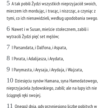
5
A tak pobili Żydzi wszystkich nieprzyjaciół swoich,
mieczem ich mordując, i tracąc, i niszcząc, a czyniąc z
tymi, co ich nienawidzieli, według upodobania swego.
6
Nawet i w Susan, mieście stołecznem, zabili i
wytracili Żydzi pięć set mężów;
7
I Parsandata, i Dalfona, i Aspata,
8
I Porata, i Adalijasza, i Arydata,
9
I Parymasta, i Arysaja, i Arydaja, i Wajzata,
10
Dziesięciu synów Hamana, syna Hamedatowego,
nieprzyjaciela żydowskiego, zabili; ale na łupy ich nie
ściągnęli ręki swojej.
11
Onegoż dnia, gdy przyniesiono liczbę pobitych w