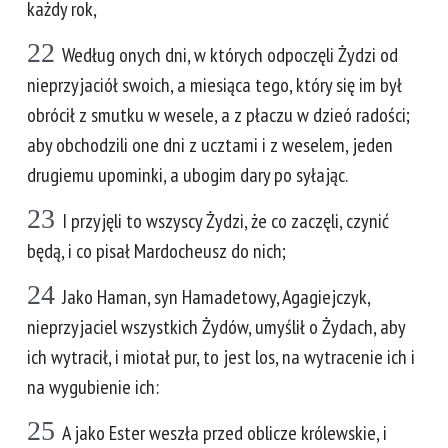
każdy rok,
22
Według onych dni, w których odpoczęli Żydzi od
nieprzyjaciół swoich, a miesiąca tego, który się im był
obrócił z smutku w wesele, a z płaczu w dzieó radości;
aby obchodzili one dni z ucztami i z weselem, jeden
drugiemu upominki, a ubogim dary po syłając.
23
I przyjęli to wszyscy Żydzi, że co zaczęli, czynić
będą, i co pisał Mardocheusz do nich;
24
Jako Haman, syn Hamadetowy, Agagiejczyk,
nieprzyjaciel wszystkich Żydów, umyślił o Żydach, aby
ich wytracił, i miotał pur, to jest los, na wytracenie ich i
na wygubienie ich:
25
A jako Ester weszła przed oblicze królewskie, i