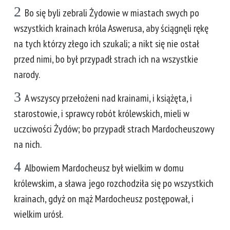
2
Bo się byli zebrali Żydowie w miastach swych po
wszystkich krainach króla Aswerusa, aby ściągnęli rękę
na tych którzy złego ich szukali; a nikt się nie ostał
przed nimi, bo był przypadł strach ich na wszystkie
narody.
3
A wszyscy przełożeni nad krainami, i książęta, i
starostowie, i sprawcy robót królewskich, mieli w
uczciwości Żydów; bo przypadł strach Mardocheuszowy
na nich.
4
Albowiem Mardocheusz był wielkim w domu
królewskim, a sława jego rozchodziła się po wszystkich
krainach, gdyż on mąż Mardocheusz postępował, i
wielkim urósł.