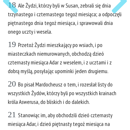
18
Ale Żydzi, którzy byli w Susan, zebrali się dnia
trzynastego i czternastego tegoż miesiąca; a odpoczęli
piętnastego dnia tegoż miesiąca, i sprawowali dnia
onego uczty i wesela.
19
Przetoż Żydzi mieszkający po wsiach, i po
miasteczkach niemurowanych, obchodzą dzieó
czternasty miesiąca Adar z weselem, i z ucztami i z
dobrą myślą, posyłając upominki jeden drugiemu.
20
Bo pisał Mardocheusz o tem, i rozesłał listy do
wszystkich Żydów, którzy byli po wszystkich krainach
króla Aswerusa, do bliskich i do dalekich.
21
Stanowiąc im, aby obchodzili dzieó czternasty
miesiąca Adar, i dzieó piętnasty tegoż miesiąca na