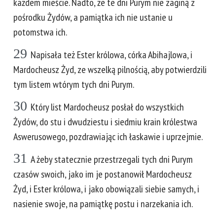
każdem mieście. Nadto, że te dni Purym nie zaginą z
pośrodku Żydów, a pamiątka ich nie ustanie u
potomstwa ich.
29
Napisała też Ester królowa, córka Abihajlowa, i
Mardocheusz Żyd, ze wszelką pilnością, aby potwierdzili
tym listem wtórym tych dni Purym.
30
Który list Mardocheusz posłał do wszystkich
Żydów, do stu i dwudziestu i siedmiu krain królestwa
Aswerusowego, pozdrawiając ich łaskawie i uprzejmie.
31
A żeby statecznie przestrzegali tych dni Purym
czasów swoich, jako im je postanowił Mardocheusz
Żyd, i Ester królowa, i jako obowiązali siebie samych, i
nasienie swoje, na pamiątkę postu i narzekania ich.