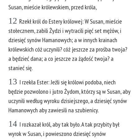
Susan, mieście królewskiem, przed króla,
12
Rzekł król do Estery królowej: W Susan, mieście
stołecznem, zabili Żydzi i wytracili pięć set mężów, i
dziesięć synów Hamanowych; a w innych krainach
królewskich cóż uczynili? cóż jeszcze za prośba twoja?
a będzieć dana; a co jeszcze za żądość twoja? a
stanieć się.
13
I rzekła Ester: Jeźli się królowi podoba, niech
będzie pozwolono i jutro Żydom, którzy są w Susan, aby
uczynili według wyroku dzisiejszego, a dziesięć synów
Hamanowych aby zawiesili na szubienicy.
14
I rozkazał król, aby tak było. A tak przybity był
wyrok w Susan, i powieszono dziesięć synów