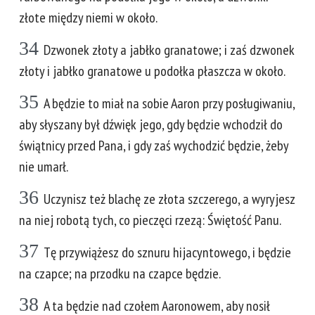
złote między niemi w około.
34
Dzwonek złoty a jabłko granatowe; i zaś dzwonek
złoty i jabłko granatowe u podołka płaszcza w około.
35
A będzie to miał na sobie Aaron przy posługiwaniu,
aby słyszany był dźwięk jego, gdy będzie wchodził do
świątnicy przed Pana, i gdy zaś wychodzić będzie, żeby
nie umarł.
36
Uczynisz też blachę ze złota szczerego, a wyryjesz
na niej robotą tych, co pieczęci rzezą: Świętość Panu.
37
Tę przywiążesz do sznuru hijacyntowego, i będzie
na czapce; na przodku na czapce będzie.
38
A ta będzie nad czołem Aaronowem, aby nosił