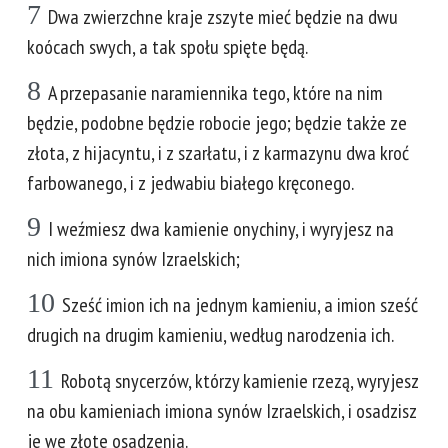
7
Dwa zwierzchne kraje zszyte mieć będzie na dwu
koócach swych, a tak społu spięte będą.
8
A przepasanie naramiennika tego, które na nim
będzie, podobne będzie robocie jego; będzie także ze
złota, z hijacyntu, i z szarłatu, i z karmazynu dwa kroć
farbowanego, i z jedwabiu białego kręconego.
9
I weźmiesz dwa kamienie onychiny, i wyryjesz na
nich imiona synów Izraelskich;
10
Sześć imion ich na jednym kamieniu, a imion sześć
drugich na drugim kamieniu, według narodzenia ich.
11
Robotą snycerzów, którzy kamienie rzezą, wyryjesz
na obu kamieniach imiona synów Izraelskich, i osadzisz
je we złote osadzenia.