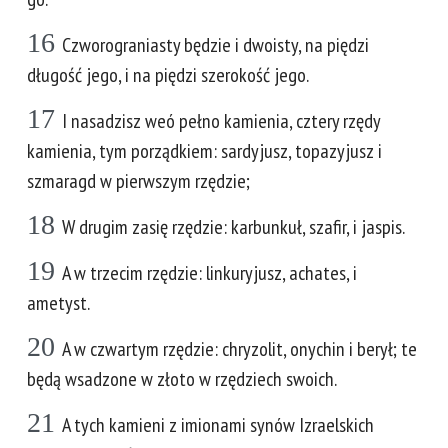
16
Czworograniasty będzie i dwoisty, na piędzi
długość jego, i na piędzi szerokość jego.
17
I nasadzisz weó pełno kamienia, cztery rzędy
kamienia, tym porządkiem: sardyjusz, topazyjusz i
szmaragd w pierwszym rzędzie;
18
W drugim zasię rzędzie: karbunkuł, szafir, i jaspis.
19
A w trzecim rzędzie: linkuryjusz, achates, i
ametyst.
20
A w czwartym rzędzie: chryzolit, onychin i berył; te
będą wsadzone w złoto w rzędziech swoich.
21
A tych kamieni z imionami synów Izraelskich