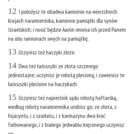
12
I położysz te obadwa kamienie na wierzchnich
krajach naramiennika, kamienie pamiątki dla synów
Izraelskich; i nosić będzie Aaron imiona ich przed Panem
na obu ramionach swych na pamiątkę.
13
Uczynisz też haczyki złote.
14
Dwa też łaócuszki ze złota szczerego
jednostajne; uczynisz je robotą plecioną, i zawiesisz te
łaócuszki plecione na haczykach.
15
Uczynisz też napierśnik sądu robotą haftarską,
według roboty naramiennika urobisz go; ze złota, z
hijacyntu, i z szarłatu, i z karmazynu dwa kroć
farbowanego, i z białego jedwabiu kręconego uczynisz
go.