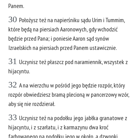
Panem.
30
Położysz też na napierśniku sądu Urim i Tummim,
które będą na piersiach Aaronowych, gdy wchodzić
będzie przed Pana; i poniesie Aaron sąd synów
Izraelskich na piersiach przed Panem ustawicznie.
31
Uczynisz też płaszcz pod naramiennik, wszystek z
hijacyntu.
32
A na wierzchu w pośród jego będzie rozpór, który
rozpór obwiedziesz bramą plecioną w pancerzowy wzór,
aby się nie rozdzierał.
33
Uczynisz też na podołku jego jabłka granatowe z
hijacyntu, i z szarłatu, i z karmazynu dwa kroć
farbowanego na podołku jego w około, a dzwonki