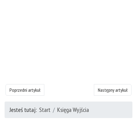
Poprzedni artykuł: Księgę Wyjścia - rozdział 27
Następny artykuł: Księ
Poprzedni artykuł
Następny artykuł
Jesteś tutaj:
Start
Księga Wyjścia