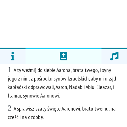
1
A ty weźmij do siebie Aarona, brata twego, i syny
jego z nim, z pośrodku synów Izraelskich, aby mi urząd
kapłaóski odprawowali, Aaron, Nadab i Abiu, Eleazar, i
Itamar, synowie Aaronowi.
2
A sprawisz szaty święte Aaronowi, bratu twemu, na
cześć i na ozdobę.