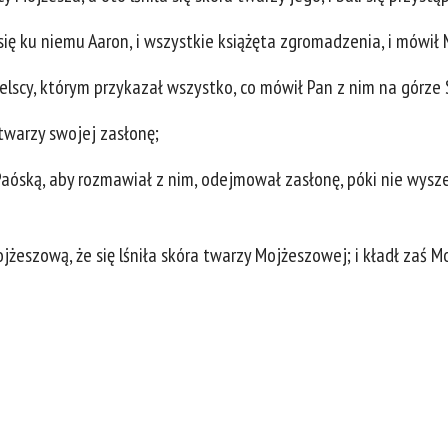
 się ku niemu Aaron, i wszystkie książęta zgromadzenia, i mówił 
elscy, którym przykazał wszystko, co mówił Pan z nim na górze 
twarzy swojej zasłonę;
aóską, aby rozmawiał z nim, odejmował zasłonę, póki nie wysz
jżeszową, że się lśniła skóra twarzy Mojżeszowej; i kładł zaś M