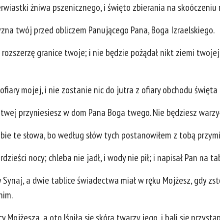
erwiastki żniwa pszenicznego, i święto zbierania na skoóczeniu 
zyzna twój przed obliczem Panującego Pana, Boga Izraelskiego.
ozszerzę granice twoje; i nie będzie pożądał nikt ziemi twojej,
fiary mojej, i nie zostanie nic do jutra z ofiary obchodu święta 
 twej przyniesiesz w dom Pana Boga twego. Nie będziesz warzył
bie te słowa, bo według słów tych postanowiłem z tobą przymier
rdzieści nocy; chleba nie jadł, i wody nie pił; i napisał Pan na t
y Synaj, a dwie tablice świadectwa miał w ręku Mojżesz, gdy zst
nim.
cy Mojżesza, a oto lśniła się skóra twarzy jego, i bali się przystą