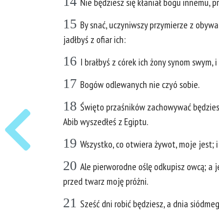
14
Nie będziesz się kłaniał bogu innemu, pr
15
By snać, uczyniwszy przymierze z obywat
jadłbyś z ofiar ich:
16
I brałbyś z córek ich żony synom swym, 
17
Bogów odlewanych nie czyó sobie.
18
Święto przaśników zachowywać będziesz;
Abib wyszedłeś z Egiptu.
19
Wszystko, co otwiera żywot, moje jest; 
20
Ale pierworodne oślę odkupisz owcą; a j
przed twarz moję próżni.
21
Sześć dni robić będziesz, a dnia siódme