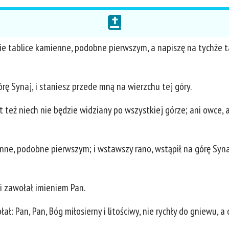
ie tablice kamienne, podobne pierwszym, a napiszę na tychże ta
rę Synaj, i staniesz przede mną na wierzchu tej góry.
t też niech nie będzie widziany po wszystkiej górze; ani owce, a
nne, podobne pierwszym; i wstawszy rano, wstąpił na górę Syna
, i zawołał imieniem Pan.
ł: Pan, Pan, Bóg miłosierny i litościwy, nie rychły do gniewu, a 