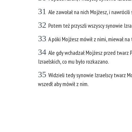
31
Ale zawołał na nich Mojżesz, i nawrócili
32
Potem też przyszli wszyscy synowie Izra
33
A póki Mojżesz mówił z nimi, miewał na 
34
Ale gdy wchadzał Mojżesz przed twarz P
Izraelskich, co mu było rozkazano.
35
Widzieli tedy synowie Izraelscy twarz Mo
wszedł aby mówił z nim.