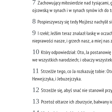
7
Zachowujący miłosierdzie nad tysiącami, 
ojcowską w synach i w synach synów ich do t
8
Pospieszywszy się tedy Mojżesz nachylił się
9
I rzekł; Jeźlim teraz znalazł łaskę w ocza
nieprawości nasze, i grzech nasz, a miej nas 
10
Który odpowiedział: Oto, Ja postanowię 
we wszystkich narodziech; i obaczy wszystek 
11
Strzeżże tego, co Ja rozkazuję tobie: O
Hewejczyka, i Jebuzejczyka.
12
Strzeżże się, abyś snać nie stanowił prz
13
Przetoż ołtarze ich zburzycie, bałwany i