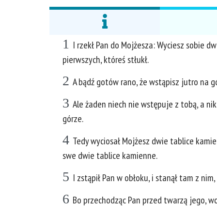
1
I rzekł Pan do Mojżesza: Wyciesz sobie dw
pierwszych, któreś stłukł.
2
A bądź gotów rano, że wstąpisz jutro na gó
3
Ale żaden niech nie wstępuje z tobą, a nik
górze.
4
Tedy wyciosał Mojżesz dwie tablice kamie
swe dwie tablice kamienne.
5
I zstąpił Pan w obłoku, i stanął tam z nim
6
Bo przechodząc Pan przed twarzą jego, woła