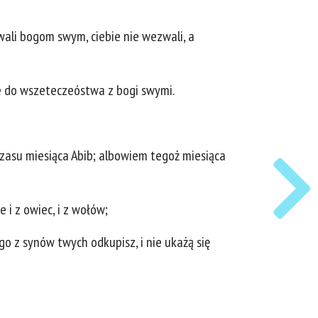
owali bogom swym, ciebie nie wezwali, a
oje do wszeteczeóstwa z bogi swymi.
czasu miesiąca Abib; albowiem tegoż miesiąca
i z owiec, i z wołów;
go z synów twych odkupisz, i nie ukażą się