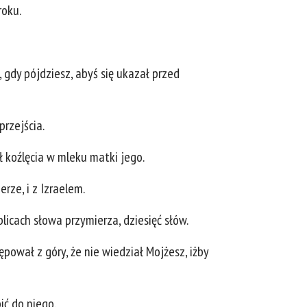
roku.
 gdy pójdziesz, abyś się ukazał przed
przejścia.
 koźlęcia w mleku matki jego.
ze, i z Izraelem.
ablicach słowa przymierza, dziesięć słów.
ępował z góry, że nie wiedział Mojżesz, iżby
pić do niego.