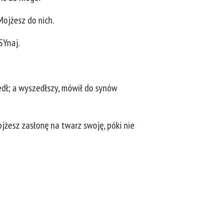
Mojżesz do nich.
SYnaj.
edł; a wyszedłszy, mówił do synów
ojżesz zasłonę na twarz swoję, póki nie