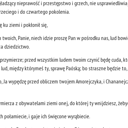
gładzący nieprawość i przestępstwo i grzech, nie usprawiedliwi
rzeciego i do czwartego pokolenia.
 ku ziemi i pokłonił się,
ch twoich, Panie, niech idzie proszę Pan w pośrodku nas, lud bo
za dziedzictwo.
przymierze; przed wszystkim ludem twoim czynić będę cuda, któ
lud, między którymeś ty, sprawę Paóską; bo straszne będzie to, 
to, Ja wypędzę przed obliczem twojem Amorejczyka, i Chananejczy
ymierza z obywatelami ziemi onej, do której ty wnijdziesz, żeby
ch połamiecie, i gaje ich święcone wyrąbiecie.