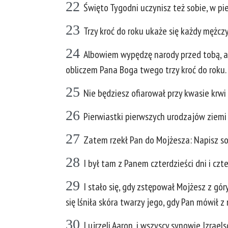
22
Święto Tygodni uczynisz też sobie, w pi
23
Trzy kroć do roku ukaże się każdy mężc
24
Albowiem wypędzę narody przed tobą, a r
obliczem Pana Boga twego trzy kroć do roku.
25
Nie będziesz ofiarował przy kwasie krwi o
26
Pierwiastki pierwszych urodzajów ziemi
27
Zatem rzekł Pan do Mojżesza: Napisz so
28
I był tam z Panem czterdzieści dni i czte
29
I stało się, gdy zstępował Mojżesz z gór
się lśniła skóra twarzy jego, gdy Pan mówił z 
30
I ujrzeli Aaron, i wszyscy synowie Izraels