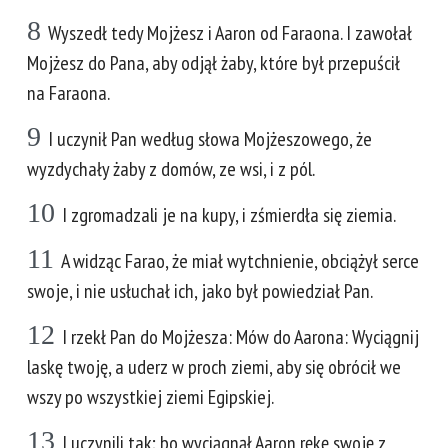
8
Wyszedł tedy Mojżesz i Aaron od Faraona. I zawołał
Mojżesz do Pana, aby odjął żaby, które był przepuścił
na Faraona.
9
I uczynił Pan według słowa Mojżeszowego, że
wyzdychały żaby z domów, ze wsi, i z pól.
10
I zgromadzali je na kupy, i zśmierdła się ziemia.
11
A widząc Farao, że miał wytchnienie, obciążył serce
swoje, i nie usłuchał ich, jako był powiedział Pan.
12
I rzekł Pan do Mojżesza: Mów do Aarona: Wyciągnij
laskę twoję, a uderz w proch ziemi, aby się obrócił we
wszy po wszystkiej ziemi Egipskiej.
13
I uczynili tak; bo wyciągnął Aaron rękę swoję z