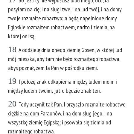
Bo jeźli ty nie wypuścisz ludu mego, oto, Ja
posyłam na cię, i na sługi twe, i na lud twój, i na domy
twoje rozmaite robactwo; a będą napełnione domy
Egipskie rozmaitem robactwem, nadto i ziemia, na
której oni są.
18
A oddzielę dnia onego ziemię Gosen, w której lud
mój mieszka, aby tam nie było rozmaitego robactwa,
abyś poznał, żem Ja Pan w pośrodku ziemi.
19
I położę znak odkupienia między ludem moim i
między ludem twoim; jutro będzie znak ten.
20
Tedy uczynił tak Pan. I przyszło rozmaite robactwo
ciężkie na dom Faraonów, i na dom sług jego, i na
wszystkę ziemię Egipską; i psowała się ziemia od
rozmaitego robactwa.