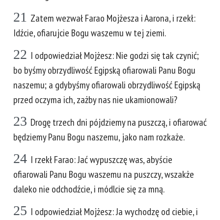
21
Zatem wezwał Farao Mojżesza i Aarona, i rzekł:
Idźcie, ofiarujcie Bogu waszemu w tej ziemi.
22
I odpowiedział Mojżesz: Nie godzi się tak czynić;
bo byśmy obrzydliwość Egipską ofiarowali Panu Bogu
naszemu; a gdybyśmy ofiarowali obrzydliwość Egipską
przed oczyma ich, zażby nas nie ukamionowali?
23
Drogę trzech dni pójdziemy na puszczą, i ofiarować
będziemy Panu Bogu naszemu, jako nam rozkaże.
24
I rzekł Farao: Jać wypuszczę was, abyście
ofiarowali Panu Bogu waszemu na puszczy, wszakże
daleko nie odchodźcie, i módlcie się za mną.
25
I odpowiedział Mojżesz: Ja wychodzę od ciebie, i