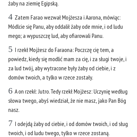
żaby na ziemię Egipską.
4
Zatem Farao wezwał Mojżesza i Aarona, mówiąc:
Módlcie się Panu, aby oddalił żaby ode mnie, i od ludu
mego; a wypuszczę lud, aby ofiarowali Panu.
5
I rzekł Mojżesz do Faraona: Poczczę cię tem, a
powiedz, kiedy się modlić mam za cię, i za sługi twoje, i
za lud twój, aby wytracone były żaby od ciebie, i z
domów twoich, a tylko w rzece zostały.
6
A on rzekł: Jutro. Tedy rzekł Mojżesz: Uczynię według
słowa twego, abyś wiedział, że nie masz, jako Pan Bóg
nasz.
7
I odejdą żaby od ciebie, i od domów twoich, i od sług
twoich, i od ludu twego, tylko w rzece zostaną.