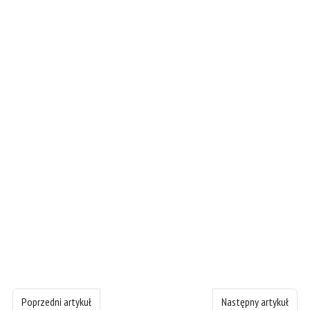
Poprzedni artykuł: Księgę Wyjścia - rozdział 7
Następny artykuł: Księ
Poprzedni artykuł
Następny artykuł