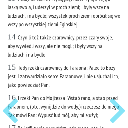
laską swoją, i uderzył w proch ziemi; i były wszy na
ludziach, i na bydle; wszystek proch ziemi obrócił się we
wszy po wszystkiej ziemi Egipskiej.
14
Czynili też także czarownicy, przez czary swoje,
aby wywiedli wszy, ale nie mogli; i były wszy na
ludziach i na bydle.
15
Tedy rzekli czarownicy do Faraona: Palec to Boży
jest. I zatwardziało serce Faraonowe, i nie usłuchał ich,
jako powiedział Pan.
16
I rzekł Pan do Mojżesza: Wstaó rano, a staó przed
Faraonem, (oto, wynijdzie do wody,)i rzeczesz do niego:
Tak mówi Pan: Wypuść lud mój, aby mi służył;
17