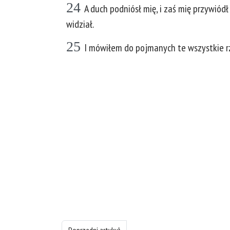
24
A duch podniósł mię, i zaś mię przywió
widział.
25
I mówiłem do pojmanych te wszystkie rz
Poprzedni artykuł: Księgę Ezechiela - rozdział 10