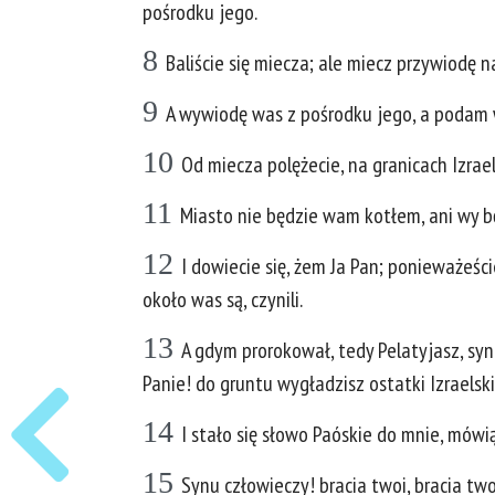
pośrodku jego.
8
Baliście się miecza; ale miecz przywiodę 
9
A wywiodę was z pośrodku jego, a podam 
10
Od miecza polężecie, na granicach Izrael
11
Miasto nie będzie wam kotłem, ani wy b
12
I dowiecie się, żem Ja Pan; ponieważeśc
około was są, czynili.
13
A gdym prorokował, tedy Pelatyjasz, sy
Panie! do gruntu wygładzisz ostatki Izraelski
14
I stało się słowo Paóskie do mnie, mówią
15
Synu człowieczy! bracia twoi, bracia tw