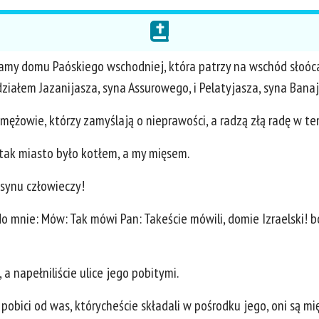
bramy domu Paóskiego wschodniej, która patrzy na wschód słoóc
ziałem Jazanijasza, syna Assurowego, i Pelatyjasza, syna Banaj
ą mężowie, którzy zamyślają o nieprawości, a radzą złą radę w te
tak miasto było kotłem, a my mięsem.
 synu człowieczy!
 do mnie: Mów: Tak mówi Pan: Takeście mówili, domie Izraelski! 
a napełniliście ulice jego pobitymi.
pobici od was, którycheście składali w pośrodku jego, oni są m