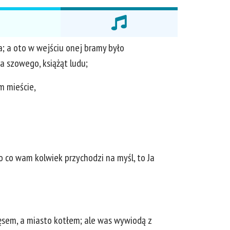
a; a oto w wejściu onej bramy było
a szowego, książąt ludu;
m mieście,
bo co wam kolwiek przychodzi na myśl, to Ja
ięsem, a miasto kotłem; ale was wywiodą z