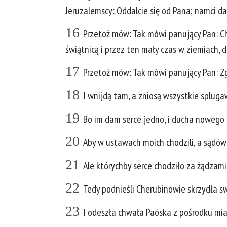
Jeruzalemscy: Oddalcie się od Pana; namci da
16
Przetoż mów: Tak mówi panujący Pan: Ch
świątnicą i przez ten mały czas w ziemiach, d
17
Przetoż mów: Tak mówi panujący Pan: Zg
18
I wnijdą tam, a zniosą wszystkie splugawi
19
Bo im dam serce jedno, i ducha nowego 
20
Aby w ustawach moich chodzili, a sądów m
21
Ale którychby serce chodziło za żądzami
22
Tedy podnieśli Cherubinowie skrzydła swo
23
I odeszła chwała Paóska z pośrodku mias