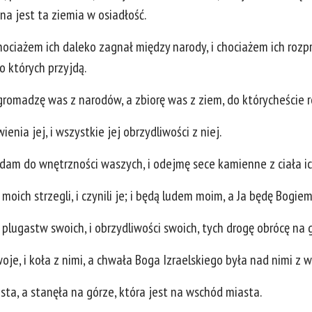
na jest ta ziemia w osiadłość.
ociażem ich daleko zagnał między narody, i chociażem ich rozp
o których przyjdą.
romadzę was z narodów, a zbiorę was z ziem, do którycheście r
enia jej, i wszystkie jej obrzydliwości z niej.
dam do wnętrzności waszych, i odejmę sece kamienne z ciała ich
oich strzegli, i czynili je; i będą ludem moim, a Ja będę Bogiem
 plugastw swoich, i obrzydliwości swoich, tych drogę obrócę na 
je, i koła z nimi, a chwała Boga Izraelskiego była nad nimi z w
ta, a stanęła na górze, która jest na wschód miasta.