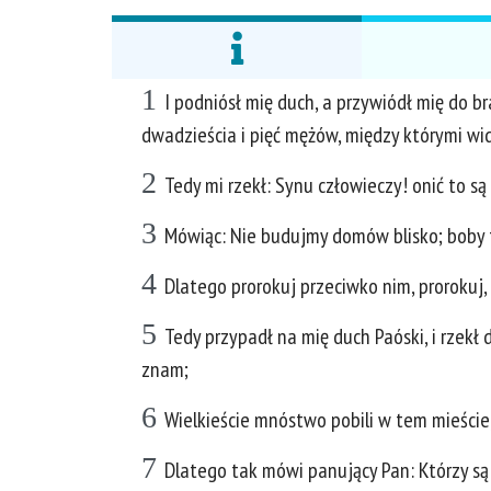
1
I podniósł mię duch, a przywiódł mię do 
dwadzieścia i pięć mężów, między którymi wid
2
Tedy mi rzekł: Synu człowieczy! onić to s
3
Mówiąc: Nie budujmy domów blisko; boby 
4
Dlatego prorokuj przeciwko nim, prorokuj,
5
Tedy przypadł na mię duch Paóski, i rzekł
znam;
6
Wielkieście mnóstwo pobili w tem mieście, 
7
Dlatego tak mówi panujący Pan: Którzy są 