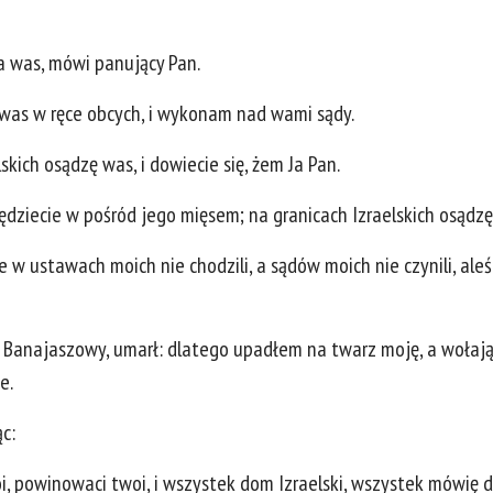
na was, mówi panujący Pan.
was w ręce obcych, i wykonam nad wami sądy.
skich osądzę was, i dowiecie się, żem Ja Pan.
ędziecie w pośród jego mięsem; na granicach Izraelskich osądzę
ie w ustawach moich nie chodzili, a sądów moich nie czynili, al
n Banajaszowy, umarł: dlatego upadłem na twarz moję, a wołają
e.
c:
oi, powinowaci twoi, i wszystek dom Izraelski, wszystek mówię 