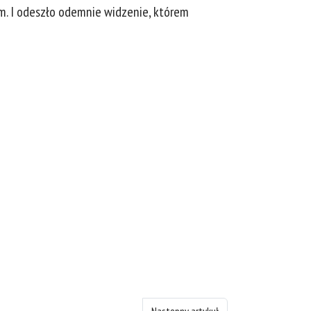
ym. I odeszło odemnie widzenie, którem
Następny artykuł: Księgę Ezechiela - roz