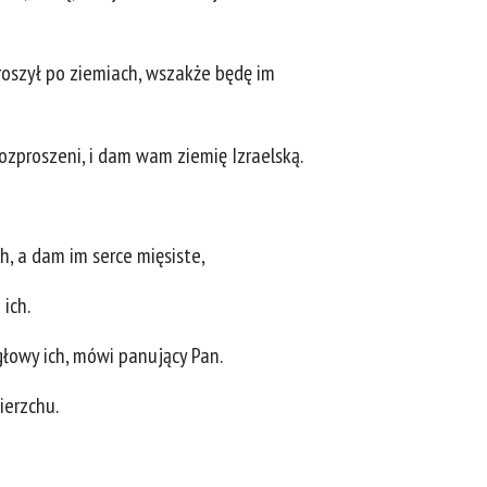
roszył po ziemiach, wszakże będę im
ozproszeni, i dam wam ziemię Izraelską.
, a dam im serce mięsiste,
 ich.
głowy ich, mówi panujący Pan.
ierzchu.