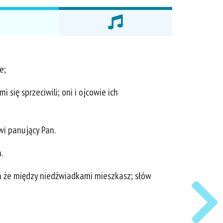
e;
się sprzeciwili; oni i ojcowie ich
wi panujący Pan.
.
ie, a że między niedźwiadkami mieszkasz; słów