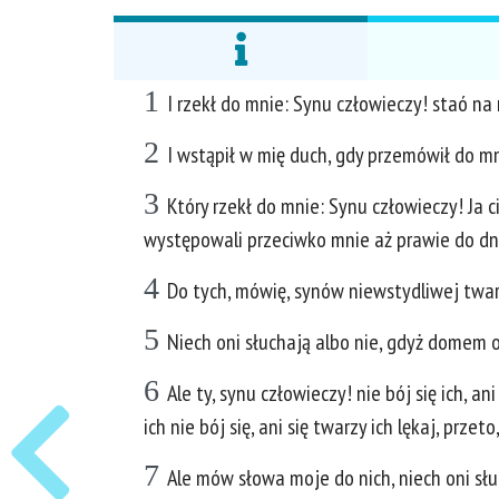
1
I rzekł do mnie: Synu człowieczy! staó na
2
I wstąpił w mię duch, gdy przemówił do m
3
Który rzekł do mnie: Synu człowieczy! Ja c
występowali przeciwko mnie aż prawie do dn
4
Do tych, mówię, synów niewstydliwej twarz
5
Niech oni słuchają albo nie, gdyż domem o
6
Ale ty, synu człowieczy! nie bój się ich, a
ich nie bój się, ani się twarzy ich lękaj, prz
7
Ale mów słowa moje do nich, niech oni słu