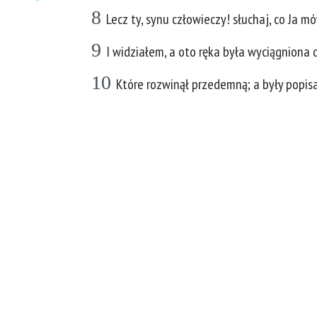
8
Lecz ty, synu człowieczy! słuchaj, co Ja m
9
I widziałem, a oto ręka była wyciągniona d
10
Które rozwinął przedemną; a były popisa