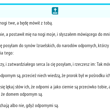
 nogi twe, a będę mówił z tobą.
nie, a postawił mię na nogi moje, i słyszałem mówiącego do mni
ię posyłam do synów Izraelskich, do narodów odpornych, którzy mi 
ia tego:
y, i zatwardziałego serca Ja cię posyłam, i rzeczesz im: Tak mó
dpornym są, przecież niech wiedzą, że prorok był w pośrodku ich
ni się lękaj słów ich, że odporni a jako ciernie są przeciwko tob
eto, że domem odpornym są.
chają albo nie, gdyż odpornymi są.