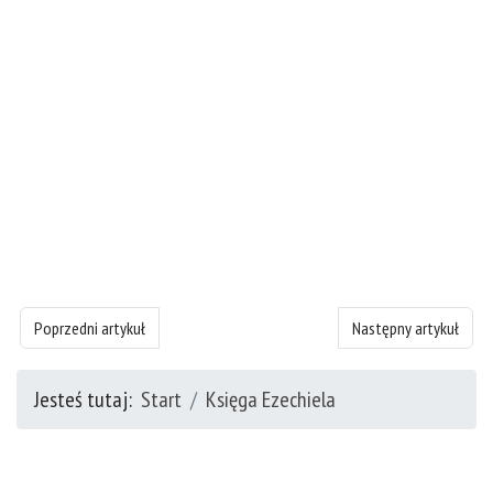
Poprzedni artykuł: Księgę Ezechiela - rozdział 5
Następny artykuł: Księ
Poprzedni artykuł
Następny artykuł
Jesteś tutaj:
Start
Księga Ezechiela