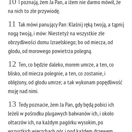
10
I poznają, żem Ja Pan, a iżem nie darmo mówił, że
na nich to złe przywiodę.
11
Tak mówi panujący Pan: Klaśnij ręką twoją, a tąpnij
nogą twoją, i mów: Niestetyż na wszystkie złe
obrzydliwości domu Izraelskiego; bo od miecza, od
głodu, od morowego powietrza polegną.
12
Ten, co będzie daleko, morem umrze, a ten, co
blisko, od miecza polegnie, a ten, co zostanie, i
oblężony, od głodu umrze; a tak wykonam popędliwość
moję nad nimi.
13
Tedy poznacie, żem Ja Pan, gdy będą pobici ich
leżeli w pośrodku plugawych bałwanów ich, i około
ołtarzów ich, na każdym pagórku wysokim, po
wszystkich wierzchach gór, i pod każdem drzewem