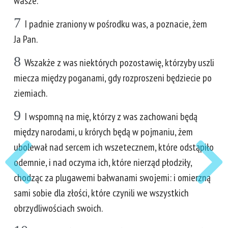
wasze.
7
I padnie zraniony w pośrodku was, a poznacie, żem
Ja Pan.
8
Wszakże z was niektórych pozostawię, którzyby uszli
miecza między poganami, gdy rozproszeni będziecie po
ziemiach.
9
I wspomną na mię, którzy z was zachowani będą
między narodami, u krórych będą w pojmaniu, żem
ubolewał nad sercem ich wszetecznem, które odstąpiło
odemnie, i nad oczyma ich, które nierząd płodziły,
chodząc za plugawemi bałwanami swojemi: i omierzną
sami sobie dla złości, które czynili we wszystkich
obrzydliwościach swoich.