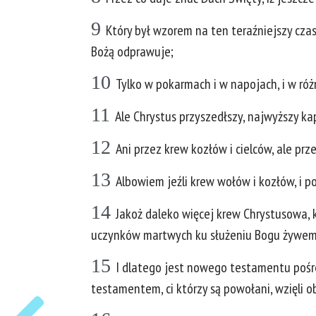
9
Który był wzorem na ten teraźniejszy czas
Bożą odprawuje;
10
Tylko w pokarmach i w napojach, i w ró
11
Ale Chrystus przyszedłszy, najwyższy ka
12
Ani przez krew kozłów i cielców, ale pr
13
Albowiem jeźli krew wołów i kozłów, i p
14
Jakoż daleko więcej krew Chrystusowa,
uczynków martwych ku służeniu Bogu żywe
15
I dlatego jest nowego testamentu pośr
testamentem, ci którzy są powołani, wzięli 