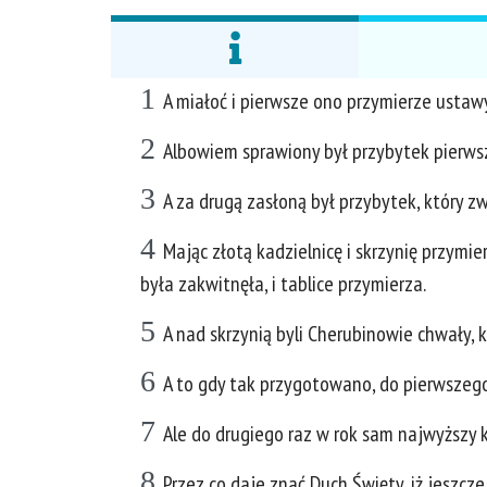
1
A miałoć i pierwsze ono przymierze ustawy
2
Albowiem sprawiony był przybytek pierwszy,
3
A za drugą zasłoną był przybytek, który z
4
Mając złotą kadzielnicę i skrzynię przymi
była zakwitnęła, i tablice przymierza.
5
A nad skrzynią byli Cherubinowie chwały, 
6
A to gdy tak przygotowano, do pierwszeg
7
Ale do drugiego raz w rok sam najwyższy ka
8
Przez co daje znać Duch Święty, iż jeszcz