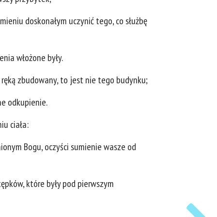
umieniu doskonałym uczynić tego, co służbę
enia włożone były.
e ręką zbudowany, to jest nie tego budynku;
ne odkupienie.
iu ciała:
nionym Bogu, oczyści sumienie wasze od
tępków, które były pod pierwszym