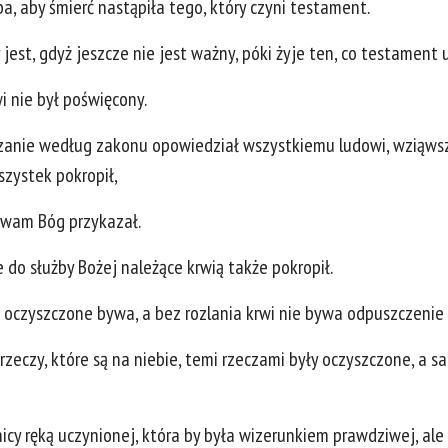
, aby śmierć nastąpiła tego, który czyni testament.
jest, gdyż jeszcze nie jest ważny, póki żyje ten, co testament u
i nie był poświęcony.
anie według zakonu opowiedział wszystkiemu ludowi, wziąwszy
wszystek pokropił,
e wam Bóg przykazał.
 do służby Bożej należące krwią także pokropił.
 oczyszczone bywa, a bez rozlania krwi nie bywa odpuszczenie
rzeczy, które są na niebie, temi rzeczami były oczyszczone, a sa
icy ręką uczynionej, która by była wizerunkiem prawdziwej, ale