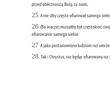
przed oblicznością Bożą za nami,
25
A nie iżby często ofiarował samego sieb
26
(Bo inaczej musiałby był częstokroć cie
ofiarowanie samego siebie.
27
A jako postanowiono ludziom raz umrzeć
28
Tak i Chrystus, raz będąc ofiarowany na