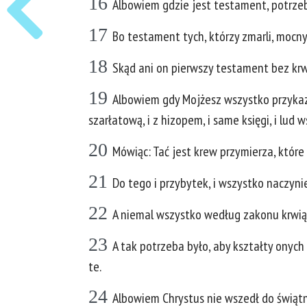
16
Albowiem gdzie jest testament, potrzeba
17
Bo testament tych, którzy zmarli, mocny 
18
Skąd ani on pierwszy testament bez krw
19
Albowiem gdy Mojżesz wszystko przykaz
szarłatową, i z hizopem, i same księgi, i lud 
20
Mówiąc: Tać jest krew przymierza, któr
21
Do tego i przybytek, i wszystko naczynie
22
A niemal wszystko według zakonu krwią
23
A tak potrzeba było, aby kształty onych 
te.
24
Albowiem Chrystus nie wszedł do świątn