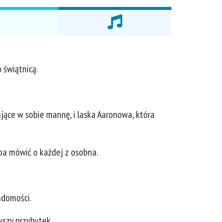
 świątnicą.
ające w sobie mannę, i laska Aaronowa, która
eba mówić o każdej z osobna.
adomości.
wszy przybytek,