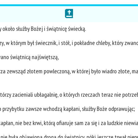
 około służby Bożej i świątnicę świecką.
 w którym był świecznik, i stół, i pokładne chleby, który zwano
wano świątnicą najświętszą,
erza zewsząd złotem powleczoną, w której było wiadro złote, m
którzy zacieniali ubłagalnię, o których rzeczach teraz nie potrz
o przybytku zawsze wchodzą kapłani, służby Boże odprawując;
płan, nie bez krwi, którą ofiaruje sam za się i za ludzkie niewi
e nie była objawiona droga do świątnicy, póki jeszcze trwał pier