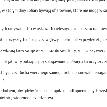
, w którym dary i ofiary bywają ofiarowane, które nie mogą w s
żnych omywaniach, i w ustawach cielesnych aż do czasu naprawi
płan przyszłych dóbr, przez większy i doskonalszy przybytek, ni
zez własną krew swoję wszedł raz do świątnicy, znalazłszy wiecz
opiół jałowicy pokrapiający splugawione poświęca ku oczyszczen
 który przez Ducha wiecznego samego siebie ofiarował nienaga
mu?
ednikiem, aby gdyby śmierć nastąpiła na odkupienie onych wys
obietnicę wiecznego dziedzictwa.