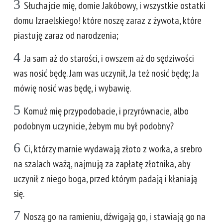
3
Słuchajcie mię, domie Jakóbowy, i wszystkie ostatki
domu Izraelskiego! które noszę zaraz z żywota, które
piastuję zaraz od narodzenia;
4
Ja sam aż do starości, i owszem aż do sędziwości
was nosić będę. Jam was uczynił, Ja też nosić będę; Ja
mówię nosić was będę, i wybawię.
5
Komuż mię przypodobacie, i przyrównacie, albo
podobnym uczynicie, żebym mu był podobny?
6
Ci, którzy marnie wydawają złoto z worka, a srebro
na szalach ważą, najmują za zapłatę złotnika, aby
uczynił z niego boga, przed którym padają i kłaniają
się.
7
Noszą go na ramieniu, dźwigają go, i stawiają go na