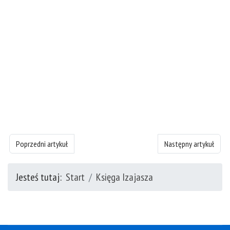
Poprzedni artykuł: Księgę Izajasza - rozdział 45
Następny artykuł: Księ
Poprzedni artykuł
Następny artykuł
Jesteś tutaj:
Start
Księga Izajasza