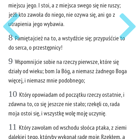
miejscu jego. I stoi, a z miejsca swego się nie ruszy;
jeźli kto zawoła do niego, nie ozywa się, ani go z
utrapienia jego wybawia.
8
Pamiętajcież na to, a wstydźcie się; przypuśćcie to
do serca, o przestępnicy!
9
Wspomnijcie sobie na rzeczy pierwsze, które się
działy od wieku; bom Ja Bóg, a niemasz żadnego Boga
więcej, i niemasz mnie podobnego;
10
Który opowiadam od początku rzeczy ostatnie, i
zdawna to, co się jeszcze nie stało; rzekęli co, rada
moja ostoi się, i wszystkę wolę moję uczynię.
11
Który zawołam od wschodu słoóca ptaka, z ziemi
dalekiej tego, któryby wykonał radę moję. Rzekłem, a