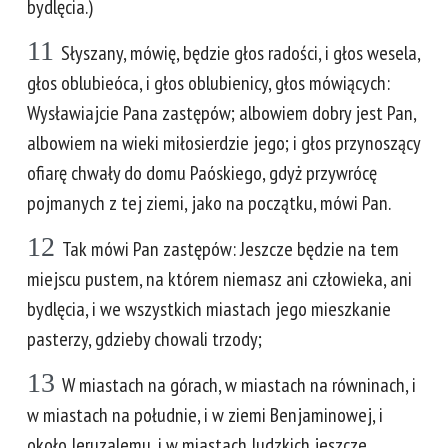
bydlęcia.)
11
Słyszany, mówię, będzie głos radości, i głos wesela,
głos oblubieóca, i głos oblubienicy, głos mówiących:
Wysławiajcie Pana zastępów; albowiem dobry jest Pan,
albowiem na wieki miłosierdzie jego; i głos przynoszący
ofiarę chwały do domu Paóskiego, gdyż przywrócę
pojmanych z tej ziemi, jako na początku, mówi Pan.
12
Tak mówi Pan zastępów: Jeszcze będzie na tem
miejscu pustem, na którem niemasz ani człowieka, ani
bydlęcia, i we wszystkich miastach jego mieszkanie
pasterzy, gdzieby chowali trzody;
13
W miastach na górach, w miastach na równinach, i
w miastach na południe, i w ziemi Benjaminowej, i
około Jeruzalemu, i w miastach Judzkich jeszcze