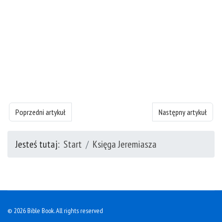
Poprzedni artykuł: Księgę Jeremiasza - rozdział 32
Następny artykuł: Księ
Poprzedni artykuł
Następny artykuł
Jesteś tutaj:
Start
Księga Jeremiasza
© 2026 Bible Book. All rights reserved