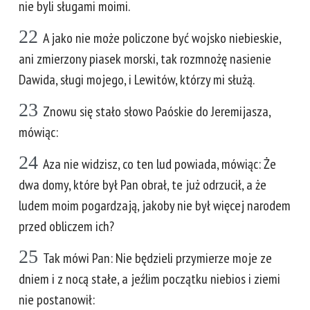
nie byli sługami moimi.
22
A jako nie może policzone być wojsko niebieskie,
ani zmierzony piasek morski, tak rozmnożę nasienie
Dawida, sługi mojego, i Lewitów, którzy mi służą.
23
Znowu się stało słowo Paóskie do Jeremijasza,
mówiąc:
24
Aza nie widzisz, co ten lud powiada, mówiąc: Że
dwa domy, które był Pan obrał, te już odrzucił, a że
ludem moim pogardzają, jakoby nie był więcej narodem
przed obliczem ich?
25
Tak mówi Pan: Nie będzieli przymierze moje ze
dniem i z nocą stałe, a jeźlim początku niebios i ziemi
nie postanowił: