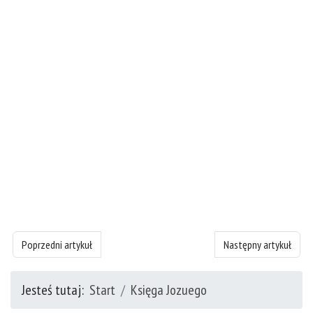
Poprzedni artykuł: Księgę Jozuego - rozdział 15
Następny artykuł: Księ
Poprzedni artykuł
Następny artykuł
Jesteś tutaj:
Start
Księga Jozuego