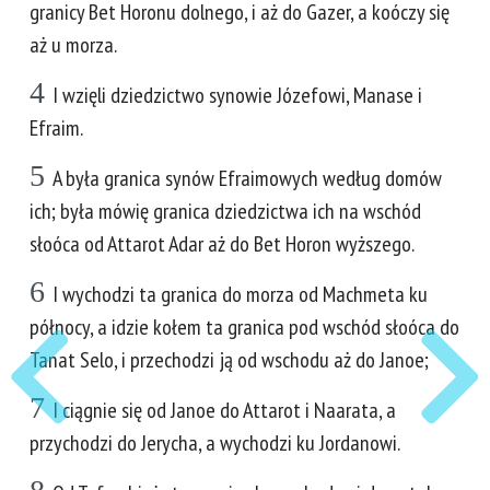
granicy Bet Horonu dolnego, i aż do Gazer, a koóczy się
aż u morza.
4
I wzięli dziedzictwo synowie Józefowi, Manase i
Efraim.
5
A była granica synów Efraimowych według domów
ich; była mówię granica dziedzictwa ich na wschód
słoóca od Attarot Adar aż do Bet Horon wyższego.
6
I wychodzi ta granica do morza od Machmeta ku
północy, a idzie kołem ta granica pod wschód słoóca do
Tanat Selo, i przechodzi ją od wschodu aż do Janoe;
7
I ciągnie się od Janoe do Attarot i Naarata, a
przychodzi do Jerycha, a wychodzi ku Jordanowi.