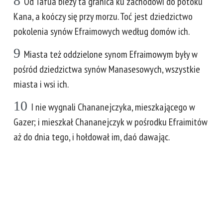
8
Od Tafua bieży ta granica ku zachodowi do potoku
Kana, a koóczy się przy morzu. Toć jest dziedzictwo
pokolenia synów Efraimowych według domów ich.
9
Miasta też oddzielone synom Efraimowym były w
pośród dziedzictwa synów Manasesowych, wszystkie
miasta i wsi ich.
10
I nie wygnali Chananejczyka, mieszkającego w
Gazer; i mieszkał Chananejczyk w pośrodku Efraimitów
aż do dnia tego, i hołdował im, daó dawając.